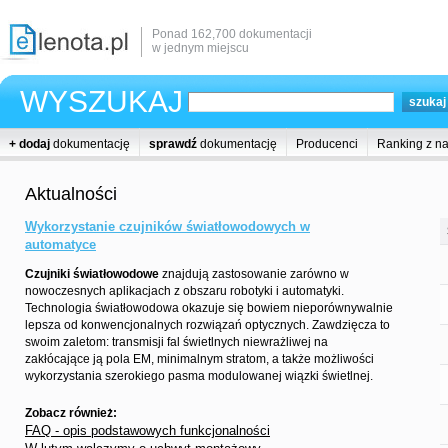
Ponad 162,700 dokumentacji
w jednym miejscu
WYSZUKAJ
+ dodaj
dokumentację
sprawdź
dokumentację
Producenci
Ranking z n
Aktualności
Wykorzystanie czujników światłowodowych w
automatyce
Czujniki światłowodowe
znajdują zastosowanie zarówno w
nowoczesnych aplikacjach z obszaru robotyki i automatyki.
Technologia światłowodowa okazuje się bowiem nieporównywalnie
lepsza od konwencjonalnych rozwiązań optycznych. Zawdzięcza to
swoim zaletom: transmisji fal świetlnych niewrażliwej na
zakłócające ją pola EM, minimalnym stratom, a także możliwości
wykorzystania szerokiego pasma modulowanej wiązki świetlnej.
Zobacz również:
FAQ - opis podstawowych funkcjonalności