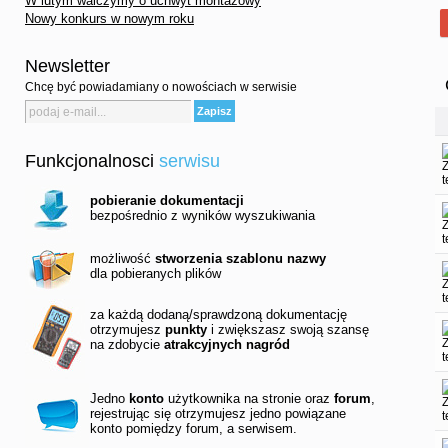
W lutym walczymy o uchwyt montażowy
Nowy konkurs w nowym roku
Newsletter
Chcę być powiadamiany o nowościach w serwisie
Funkcjonalnosci
serwisu
pobieranie dokumentacji
bezpośrednio z wyników wyszukiwania
możliwość
stworzenia szablonu nazwy
dla pobieranych plików
za każdą dodaną/sprawdzoną dokumentację
otrzymujesz
punkty
i zwiększasz swoją szansę
na zdobycie
atrakcyjnych nagród
Jedno
konto
użytkownika na stronie oraz
forum
,
rejestrując się otrzymujesz jedno powiązane
konto pomiędzy forum, a serwisem.