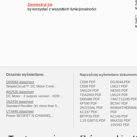
Zarejestruj się
by korzystać z wszystkich funkcjonalności
Ostatnio wyświetlane:
Najczęściej wyświetlane dokumenta
DD0063 datasheet
CEMI PDF
DG304A PDF
SimpleCircuit™: DC Motor Contr...
CEMI PDF
LM117 PDF
1N6124 PDF
NE555 PDF
AN2526 datasheet
TDA2003 PDF
LM124 PDF
DC Motor - 2 outputs version - XOR ...
DM5486 PDF
74ACT11245 PD
1N2434 datasheet
KF590 PDF
BC547 PDF
Standard Rectifier (trr more than 5...
2N2219AL PDF
603604THERMA
UT4446 datasheet
KC237 PDF
PDF
Power MOSFET N-CHANNEL...
BPYP25 PDF
KC149 PDF
1.25 GBIT/S PDF
MAX220 PDF
1SV263 PDF