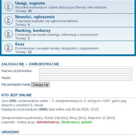
Uwagi, sugestie
Wszelkie komentarze i opinie dotyczące Elenoty mile widziane
Tematy:
36
Nowości, ogłoszenia
Tutaj będą pojawiać się ogłoszenia Admina.
Tematy:
6
Ranking, konkursy
Comiesięczne wyniki rankingu, informacje o konkursach
Tematy:
2
Kosz
Przeniesione i usunięte tematy niezgodne z regulaminem.
Tematy:
12
ZALOGUJ SIĘ
•
ZAREJESTRUJ SIĘ
Nazwa użytkownika:
Hasło:
Nie pamiętam hasła
KTO JEST ONLINE
Jest
1950.
użytkowników online :: 3. zarejestrowanych, 0. ukrytych i 1947. gości (wg
danych z ostatnich 5. minut)
Najwięcej użytkowników (
6966
) było online sob 08 sie 2026, 13:02
Zarejestrowani użytkownicy:
Baidu [Spider]
,
Bing [Bot]
,
Majestic-12 [Bot]
Legenda – kolory grup:
Administratorzy
,
Moderatorzy globalni
URODZINY