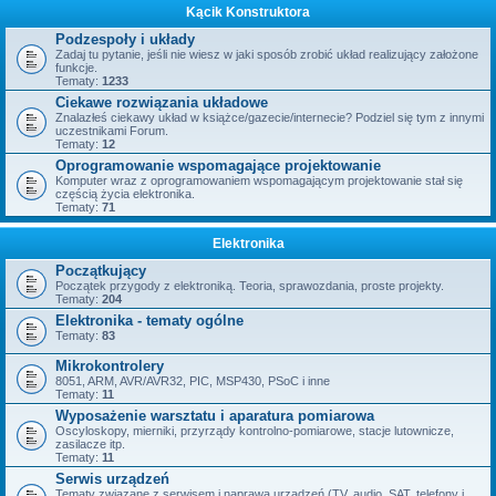
Kącik Konstruktora
Podzespoły i układy
Zadaj tu pytanie, jeśli nie wiesz w jaki sposób zrobić układ realizujący założone
funkcje.
Tematy:
1233
Ciekawe rozwiązania układowe
Znalazłeś ciekawy układ w książce/gazecie/internecie? Podziel się tym z innymi
uczestnikami Forum.
Tematy:
12
Oprogramowanie wspomagające projektowanie
Komputer wraz z oprogramowaniem wspomagającym projektowanie stał się
częścią życia elektronika.
Tematy:
71
Elektronika
Początkujący
Początek przygody z elektroniką. Teoria, sprawozdania, proste projekty.
Tematy:
204
Elektronika - tematy ogólne
Tematy:
83
Mikrokontrolery
8051, ARM, AVR/AVR32, PIC, MSP430, PSoC i inne
Tematy:
11
Wyposażenie warsztatu i aparatura pomiarowa
Oscyloskopy, mierniki, przyrządy kontrolno-pomiarowe, stacje lutownicze,
zasilacze itp.
Tematy:
11
Serwis urządzeń
Tematy związane z serwisem i naprawą urządzeń (TV, audio, SAT, telefony i