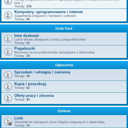
inne..)
Tematy:
235
Komputery, oprogramowanie i internet
Zagadnienia związane z hardware i software
Tematy:
85
Hyde Park
Inne dyskusje
Luźne tematy powiązane z pracą i pasją elektronika
Tematy:
62
Pogaduszki
Rozmowy na wszystkie tematy niezwiązane z elektroniką
Tematy:
39
Ogłoszenia
Sprzedam / odstąpię / zamienię
Tematy:
49
Kupię / poszukuję
Tematy:
62
Oferty pracy / zlecenia
Tematy:
45
EleNota
Linki
Odnośniki do ciekawych stron i blogów związanych z elektroniką.
Tematy:
44