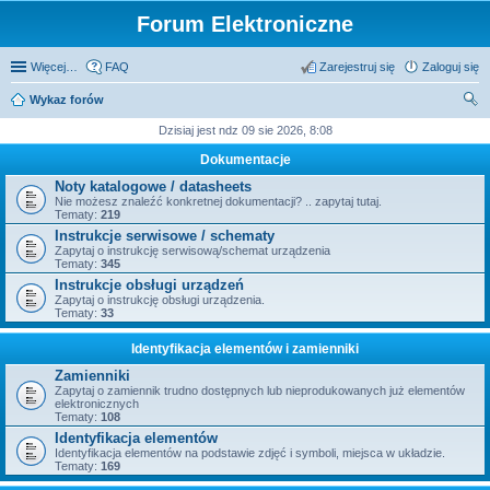
Forum Elektroniczne
Więcej…
FAQ
Zarejestruj się
Zaloguj się
Wykaz forów
zu
Dzisiaj jest ndz 09 sie 2026, 8:08
kaj
Dokumentacje
Noty katalogowe / datasheets
Nie możesz znaleźć konkretnej dokumentacji? .. zapytaj tutaj.
Tematy:
219
Instrukcje serwisowe / schematy
Zapytaj o instrukcję serwisową/schemat urządzenia
Tematy:
345
Instrukcje obsługi urządzeń
Zapytaj o instrukcję obsługi urządzenia.
Tematy:
33
Identyfikacja elementów i zamienniki
Zamienniki
Zapytaj o zamiennik trudno dostępnych lub nieprodukowanych już elementów
elektronicznych
Tematy:
108
Identyfikacja elementów
Identyfikacja elementów na podstawie zdjęć i symboli, miejsca w układzie.
Tematy:
169