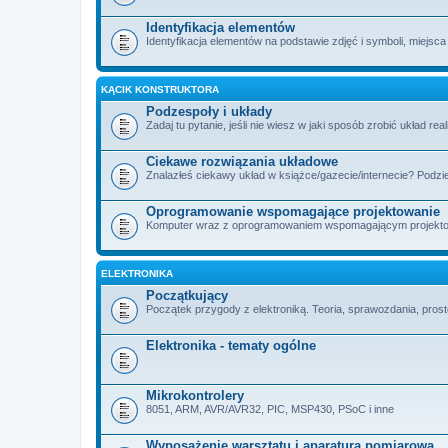
Identyfikacja elementów
Identyfikacja elementów na podstawie zdjęć i symboli, miejsca
KĄCIK KONSTRUKTORA
Podzespoły i układy
Zadaj tu pytanie, jeśli nie wiesz w jaki sposób zrobić układ rea
Ciekawe rozwiązania układowe
Znalazłeś ciekawy układ w książce/gazecie/internecie? Podzie
Oprogramowanie wspomagające projektowanie
Komputer wraz z oprogramowaniem wspomagającym projektowan
ELEKTRONIKA
Początkujący
Początek przygody z elektroniką. Teoria, sprawozdania, proste
Elektronika - tematy ogólne
Mikrokontrolery
8051, ARM, AVR/AVR32, PIC, MSP430, PSoC i inne
Wyposażenie warsztatu i aparatura pomiarowa