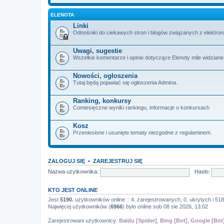
ELENOTA
Linki
Odnośniki do ciekawych stron i blogów związanych z elektron
Uwagi, sugestie
Wszelkie komentarze i opinie dotyczące Elenoty mile widziane
Nowości, ogłoszenia
Tutaj będą pojawiać się ogłoszenia Admina.
Ranking, konkursy
Comiesięczne wyniki rankingu, informacje o konkursach
Kosz
Przeniesione i usunięte tematy niezgodne z regulaminem.
ZALOGUJ SIĘ
•
ZAREJESTRUJ SIĘ
Nazwa użytkownika:
Hasło:
KTO JEST ONLINE
Jest
5190.
użytkowników online :: 4. zarejestrowanych, 0. ukrytych i 518
Najwięcej użytkowników (
6966
) było online sob 08 sie 2026, 13:02
Zarejestrowani użytkownicy:
Baidu [Spider]
,
Bing [Bot]
,
Google [Bot