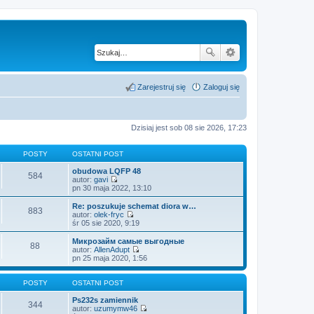
Zarejestruj się
Zaloguj się
Dzisiaj jest sob 08 sie 2026, 17:23
POSTY
OSTATNI POST
obudowa LQFP 48
584
autor:
gavi
W
pn 30 maja 2022, 13:10
y
ś
Re: poszukuje schemat diora w…
883
w
autor:
olek-fryc
i
W
śr 05 sie 2020, 9:19
e
y
t
ś
Микрозайм самые выгодные
88
l
w
autor:
AllenAdupt
n
i
W
pn 25 maja 2020, 1:56
a
e
y
j
t
ś
n
l
w
POSTY
OSTATNI POST
o
n
i
w
a
e
Ps232s zamiennik
344
s
j
t
autor:
uzumymw46
z
n