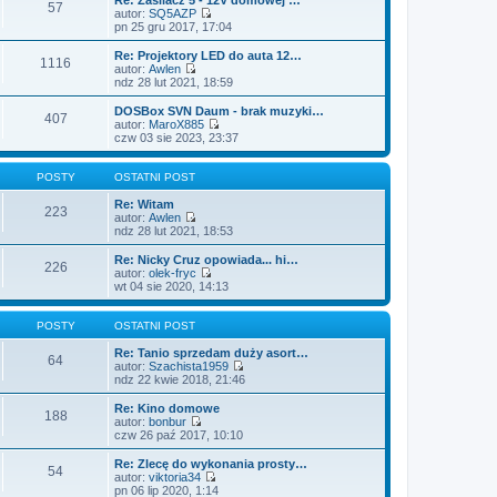
o
n
57
l
w
autor:
SQ5AZP
s
o
n
i
W
pn 25 gru 2017, 17:04
t
w
a
e
y
s
j
t
ś
Re: Projektory LED do auta 12…
z
n
1116
l
w
autor:
Awlen
y
o
n
i
W
ndz 28 lut 2021, 18:59
p
w
a
e
y
o
s
j
t
ś
DOSBox SVN Daum - brak muzyki…
s
z
n
407
l
w
autor:
MaroX885
t
y
o
n
i
W
czw 03 sie 2023, 23:37
p
w
a
e
y
o
s
j
t
ś
s
z
n
l
w
POSTY
OSTATNI POST
t
y
o
n
i
p
w
a
e
Re: Witam
o
223
s
j
t
autor:
Awlen
s
z
n
W
l
ndz 28 lut 2021, 18:53
t
y
o
y
n
p
w
ś
a
Re: Nicky Cruz opowiada... hi…
o
226
s
w
j
autor:
olek-fryc
s
z
i
n
W
wt 04 sie 2020, 14:13
t
y
e
o
y
p
t
w
ś
o
l
s
w
POSTY
OSTATNI POST
s
n
z
i
t
a
y
e
Re: Tanio sprzedam duży asort…
64
j
p
t
autor:
Szachista1959
n
o
l
W
ndz 22 kwie 2018, 21:46
o
s
n
y
w
t
a
ś
Re: Kino domowe
188
s
j
w
autor:
bonbur
z
n
i
W
czw 26 paź 2017, 10:10
y
o
e
y
p
w
t
ś
Re: Zlecę do wykonania prosty…
o
54
s
l
w
autor:
viktoria34
s
z
n
i
W
pn 06 lip 2020, 1:14
t
y
a