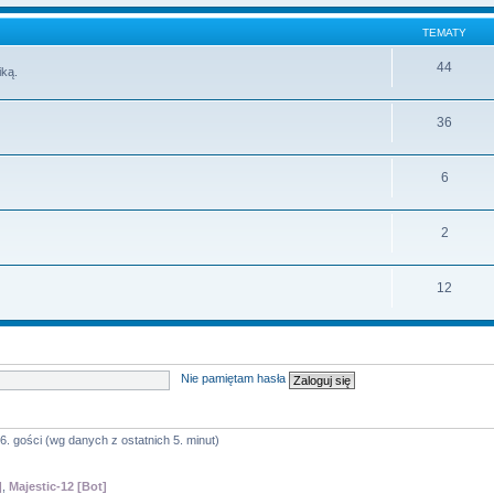
TEMATY
44
iką.
36
6
2
12
Nie pamiętam hasła
6. gości (wg danych z ostatnich 5. minut)
]
,
Majestic-12 [Bot]