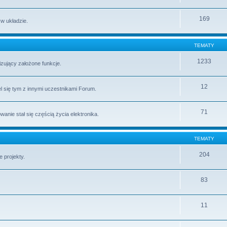
169
 w układzie.
TEMATY
1233
lizujący założone funkcje.
12
l się tym z innymi uczestnikami Forum.
71
ie stał się częścią życia elektronika.
TEMATY
204
 projekty.
83
11