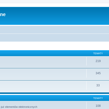
zne
TEMATY
219
345
33
TEMATY
108
 już elementów elektronicznych