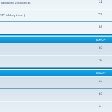
11
lutownicze, zasilacze itp.
235
T, telefony i inne..)
85
TEMATY
62
39
TEMATY
49
62
45