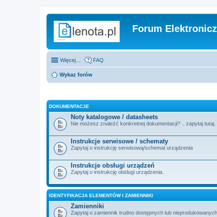
Forum Elektronic
Więcej…
FAQ
Wykaz forów
DOKUMENTACJE
Noty katalogowe / datasheets
Nie możesz znaleźć konkretnej dokumentacji? .. zapytaj tutaj.
Instrukcje serwisowe / schematy
Zapytaj o instrukcję serwisową/schemat urządzenia
Instrukcje obsługi urządzeń
Zapytaj o instrukcję obsługi urządzenia.
IDENTYFIKACJA ELEMENTÓW I ZAMIENNIKI
Zamienniki
Zapytaj o zamiennik trudno dostępnych lub nieprodukowanych