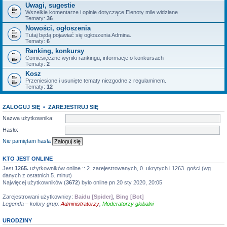
Uwagi, sugestie
Wszelkie komentarze i opinie dotyczące Elenoty mile widziane
Tematy:
36
Nowości, ogłoszenia
Tutaj będą pojawiać się ogłoszenia Admina.
Tematy:
6
Ranking, konkursy
Comiesięczne wyniki rankingu, informacje o konkursach
Tematy:
2
Kosz
Przeniesione i usunięte tematy niezgodne z regulaminem.
Tematy:
12
ZALOGUJ SIĘ
•
ZAREJESTRUJ SIĘ
Nazwa użytkownika:
Hasło:
Nie pamiętam hasła
KTO JEST ONLINE
Jest
1265.
użytkowników online :: 2. zarejestrowanych, 0. ukrytych i 1263. gości (wg
danych z ostatnich 5. minut)
Najwięcej użytkowników (
3672
) było online pn 20 sty 2020, 20:05
Zarejestrowani użytkownicy:
Baidu [Spider]
,
Bing [Bot]
Legenda – kolory grup:
Administratorzy
,
Moderatorzy globalni
URODZINY