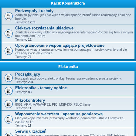
Kącik Konstruktora
Podzespoły i układy
Zadaj tu pytanie, jeśli nie wiesz w jaki sposób zrobić układ realizujący założone
funkcje.
Tematy:
1233
Ciekawe rozwiązania układowe
Znalazłeś ciekawy układ w książce/gazecie/internecie? Podziel się tym z innymi
uczestnikami Forum.
Tematy:
12
Oprogramowanie wspomagające projektowanie
Komputer wraz z oprogramowaniem wspomagającym projektowanie stał się
częścią życia elektronika.
Tematy:
71
Elektronika
Początkujący
Początek przygody z elektroniką. Teoria, sprawozdania, proste projekty.
Tematy:
204
Elektronika - tematy ogólne
Tematy:
83
Mikrokontrolery
8051, ARM, AVR/AVR32, PIC, MSP430, PSoC i inne
Tematy:
11
Wyposażenie warsztatu i aparatura pomiarowa
Oscyloskopy, mierniki, przyrządy kontrolno-pomiarowe, stacje lutownicze,
zasilacze itp.
Tematy:
11
Serwis urządzeń
Tematy związane z serwisem i naprawą urządzeń (TV, audio, SAT, telefony i