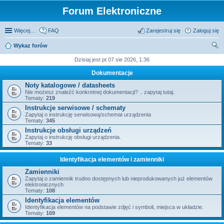
Forum Elektroniczne
Więcej…
FAQ
Zarejestruj się
Zaloguj się
Wykaz forów
zu
Dzisiaj jest pt 07 sie 2026, 1:36
kaj
Dokumentacje
Noty katalogowe / datasheets
Nie możesz znaleźć konkretnej dokumentacji? .. zapytaj tutaj.
Tematy:
219
Instrukcje serwisowe / schematy
Zapytaj o instrukcję serwisową/schemat urządzenia
Tematy:
345
Instrukcje obsługi urządzeń
Zapytaj o instrukcję obsługi urządzenia.
Tematy:
33
Identyfikacja elementów i zamienniki
Zamienniki
Zapytaj o zamiennik trudno dostępnych lub nieprodukowanych już elementów
elektronicznych
Tematy:
108
Identyfikacja elementów
Identyfikacja elementów na podstawie zdjęć i symboli, miejsca w układzie.
Tematy:
169