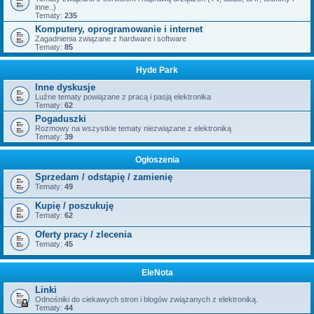
inne..)
Tematy:
235
Komputery, oprogramowanie i internet
Zagadnienia związane z hardware i software
Tematy:
85
Hyde Park
Inne dyskusje
Luźne tematy powiązane z pracą i pasją elektronika
Tematy:
62
Pogaduszki
Rozmowy na wszystkie tematy niezwiązane z elektroniką
Tematy:
39
Ogłoszenia
Sprzedam / odstąpię / zamienię
Tematy:
49
Kupię / poszukuję
Tematy:
62
Oferty pracy / zlecenia
Tematy:
45
EleNota
Linki
Odnośniki do ciekawych stron i blogów związanych z elektroniką.
Tematy:
44