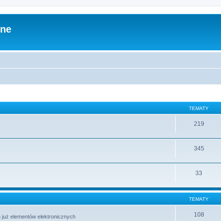
zne
TEMATY
219
345
33
TEMATY
108
 już elementów elektronicznych