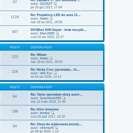
o
n
57
l
w
autor:
SQ5AZP
s
o
n
i
W
pn 25 gru 2017, 17:04
t
w
a
e
y
s
j
t
ś
Re: Projektory LED do auta 12…
z
n
1116
l
w
autor:
Awlen
y
o
n
i
W
ndz 28 lut 2021, 18:59
p
w
a
e
y
o
s
j
t
ś
DOSBox SVN Daum - brak muzyki…
s
z
n
407
l
w
autor:
MaroX885
t
y
o
n
i
W
czw 03 sie 2023, 23:37
p
w
a
e
y
o
s
j
t
ś
s
z
n
l
w
POSTY
OSTATNI POST
t
y
o
n
i
p
w
a
e
Re: Witam
o
223
s
j
t
autor:
Awlen
s
z
n
W
l
ndz 28 lut 2021, 18:53
t
y
o
y
n
p
w
ś
a
Re: Nicky Cruz opowiada... hi…
o
226
s
w
j
autor:
olek-fryc
s
z
i
n
W
wt 04 sie 2020, 14:13
t
y
e
o
y
p
t
w
ś
o
l
s
w
POSTY
OSTATNI POST
s
n
z
i
t
a
y
e
Re: Tanio sprzedam duży asort…
64
j
p
t
autor:
Szachista1959
n
o
l
W
ndz 22 kwie 2018, 21:46
o
s
n
y
w
t
a
ś
Re: Kino domowe
188
s
j
w
autor:
bonbur
z
n
i
W
czw 26 paź 2017, 10:10
y
o
e
y
p
w
t
ś
Re: Zlecę do wykonania prosty…
o
54
s
l
w
autor:
viktoria34
s
z
n
i
W
pn 06 lip 2020, 1:14
t
y
a