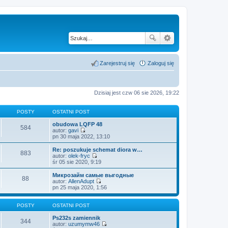
Zarejestruj się
Zaloguj się
Dzisiaj jest czw 06 sie 2026, 19:22
POSTY
OSTATNI POST
obudowa LQFP 48
584
autor:
gavi
W
pn 30 maja 2022, 13:10
y
ś
Re: poszukuje schemat diora w…
883
w
autor:
olek-fryc
i
W
śr 05 sie 2020, 9:19
e
y
t
ś
Микрозайм самые выгодные
88
l
w
autor:
AllenAdupt
n
i
W
pn 25 maja 2020, 1:56
a
e
y
j
t
ś
n
l
w
POSTY
OSTATNI POST
o
n
i
w
a
e
Ps232s zamiennik
344
s
j
t
autor:
uzumymw46
z
n