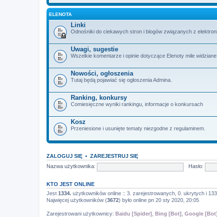
ELENOTA
Linki
Odnośniki do ciekawych stron i blogów związanych z elektron
Uwagi, sugestie
Wszelkie komentarze i opinie dotyczące Elenoty mile widziane
Nowości, ogłoszenia
Tutaj będą pojawiać się ogłoszenia Admina.
Ranking, konkursy
Comiesięczne wyniki rankingu, informacje o konkursach
Kosz
Przeniesione i usunięte tematy niezgodne z regulaminem.
ZALOGUJ SIĘ
•
ZAREJESTRUJ SIĘ
Nazwa użytkownika:
Hasło:
KTO JEST ONLINE
Jest
1334.
użytkowników online :: 3. zarejestrowanych, 0. ukrytych i 133
Najwięcej użytkowników (
3672
) było online pn 20 sty 2020, 20:05
Zarejestrowani użytkownicy:
Baidu [Spider]
,
Bing [Bot]
,
Google [Bot