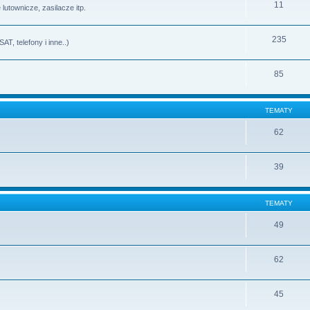
11
lutownicze, zasilacze itp.
235
T, telefony i inne..)
85
TEMATY
62
39
TEMATY
49
62
45