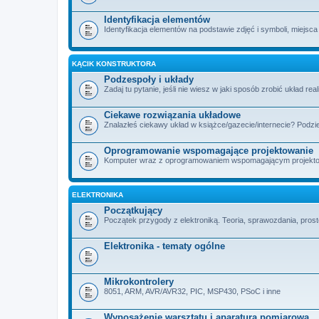
Identyfikacja elementów
Identyfikacja elementów na podstawie zdjęć i symboli, miejsca
KĄCIK KONSTRUKTORA
Podzespoły i układy
Zadaj tu pytanie, jeśli nie wiesz w jaki sposób zrobić układ rea
Ciekawe rozwiązania układowe
Znalazłeś ciekawy układ w książce/gazecie/internecie? Podzie
Oprogramowanie wspomagające projektowanie
Komputer wraz z oprogramowaniem wspomagającym projektowan
ELEKTRONIKA
Początkujący
Początek przygody z elektroniką. Teoria, sprawozdania, proste
Elektronika - tematy ogólne
Mikrokontrolery
8051, ARM, AVR/AVR32, PIC, MSP430, PSoC i inne
Wyposażenie warsztatu i aparatura pomiarowa