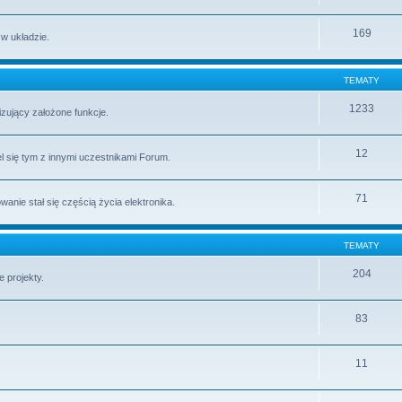
169
 w układzie.
TEMATY
1233
lizujący założone funkcje.
12
l się tym z innymi uczestnikami Forum.
71
ie stał się częścią życia elektronika.
TEMATY
204
 projekty.
83
11