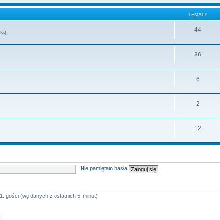
TEMATY
44
iką.
36
6
2
12
Nie pamiętam hasła
1. gości (wg danych z ostatnich 5. minut)
]