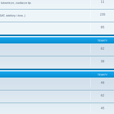
11
lutownicze, zasilacze itp.
235
T, telefony i inne..)
85
TEMATY
62
39
TEMATY
49
62
45