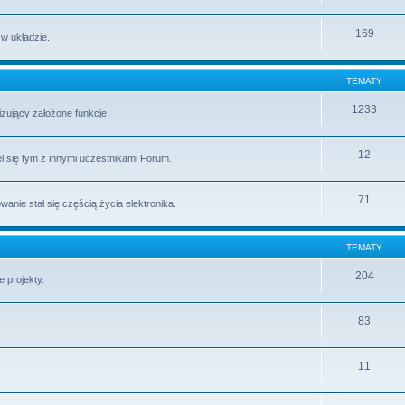
169
 w układzie.
TEMATY
1233
lizujący założone funkcje.
12
l się tym z innymi uczestnikami Forum.
71
ie stał się częścią życia elektronika.
TEMATY
204
 projekty.
83
11