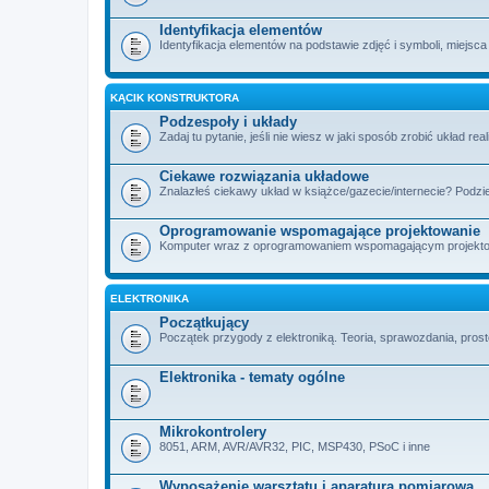
Identyfikacja elementów
Identyfikacja elementów na podstawie zdjęć i symboli, miejsca
KĄCIK KONSTRUKTORA
Podzespoły i układy
Zadaj tu pytanie, jeśli nie wiesz w jaki sposób zrobić układ rea
Ciekawe rozwiązania układowe
Znalazłeś ciekawy układ w książce/gazecie/internecie? Podzie
Oprogramowanie wspomagające projektowanie
Komputer wraz z oprogramowaniem wspomagającym projektowan
ELEKTRONIKA
Początkujący
Początek przygody z elektroniką. Teoria, sprawozdania, proste
Elektronika - tematy ogólne
Mikrokontrolery
8051, ARM, AVR/AVR32, PIC, MSP430, PSoC i inne
Wyposażenie warsztatu i aparatura pomiarowa