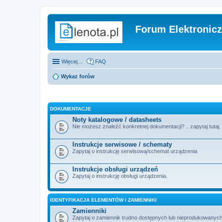
Forum Elektronic
Więcej…
FAQ
Wykaz forów
DOKUMENTACJE
Noty katalogowe / datasheets
Nie możesz znaleźć konkretnej dokumentacji? .. zapytaj tutaj.
Instrukcje serwisowe / schematy
Zapytaj o instrukcję serwisową/schemat urządzenia
Instrukcje obsługi urządzeń
Zapytaj o instrukcję obsługi urządzenia.
IDENTYFIKACJA ELEMENTÓW I ZAMIENNIKI
Zamienniki
Zapytaj o zamiennik trudno dostępnych lub nieprodukowanych