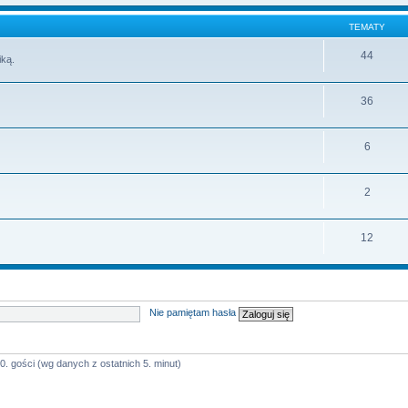
TEMATY
44
iką.
36
6
2
12
Nie pamiętam hasła
0. gości (wg danych z ostatnich 5. minut)