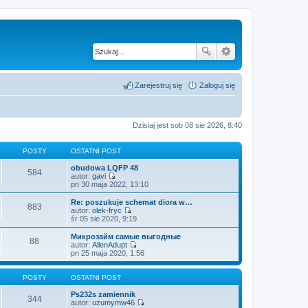
Zarejestruj się
Zaloguj się
Dzisiaj jest sob 08 sie 2026, 8:40
POSTY
OSTATNI POST
obudowa LQFP 48
584
autor:
gavi
W
pn 30 maja 2022, 13:10
y
ś
Re: poszukuje schemat diora w…
883
w
autor:
olek-fryc
i
W
śr 05 sie 2020, 9:19
e
y
t
ś
Микрозайм самые выгодные
88
l
w
autor:
AllenAdupt
n
i
W
pn 25 maja 2020, 1:56
a
e
y
j
t
ś
n
l
w
POSTY
OSTATNI POST
o
n
i
w
a
e
Ps232s zamiennik
344
s
j
t
autor:
uzumymw46
z
n