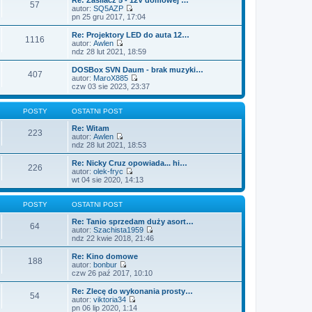
o
n
57
l
w
autor:
SQ5AZP
s
o
n
i
W
pn 25 gru 2017, 17:04
t
w
a
e
y
s
j
t
ś
Re: Projektory LED do auta 12…
z
n
1116
l
w
autor:
Awlen
y
o
n
i
W
ndz 28 lut 2021, 18:59
p
w
a
e
y
o
s
j
t
ś
DOSBox SVN Daum - brak muzyki…
s
z
n
407
l
w
autor:
MaroX885
t
y
o
n
i
W
czw 03 sie 2023, 23:37
p
w
a
e
y
o
s
j
t
ś
s
z
n
l
w
POSTY
OSTATNI POST
t
y
o
n
i
p
w
a
e
Re: Witam
o
223
s
j
t
autor:
Awlen
s
z
n
W
l
ndz 28 lut 2021, 18:53
t
y
o
y
n
p
w
ś
a
Re: Nicky Cruz opowiada... hi…
o
226
s
w
j
autor:
olek-fryc
s
z
i
n
W
wt 04 sie 2020, 14:13
t
y
e
o
y
p
t
w
ś
o
l
s
w
POSTY
OSTATNI POST
s
n
z
i
t
a
y
e
Re: Tanio sprzedam duży asort…
64
j
p
t
autor:
Szachista1959
n
o
l
W
ndz 22 kwie 2018, 21:46
o
s
n
y
w
t
a
ś
Re: Kino domowe
188
s
j
w
autor:
bonbur
z
n
i
W
czw 26 paź 2017, 10:10
y
o
e
y
p
w
t
ś
Re: Zlecę do wykonania prosty…
o
54
s
l
w
autor:
viktoria34
s
z
n
i
W
pn 06 lip 2020, 1:14
t
y
a