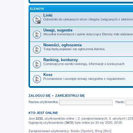
ELENOTA
Linki
Odnośniki do ciekawych stron i blogów związanych z elektron
Uwagi, sugestie
Wszelkie komentarze i opinie dotyczące Elenoty mile widziane
Nowości, ogłoszenia
Tutaj będą pojawiać się ogłoszenia Admina.
Ranking, konkursy
Comiesięczne wyniki rankingu, informacje o konkursach
Kosz
Przeniesione i usunięte tematy niezgodne z regulaminem.
ZALOGUJ SIĘ
•
ZAREJESTRUJ SIĘ
Nazwa użytkownika:
Hasło:
KTO JEST ONLINE
Jest
2232.
użytkowników online :: 2. zarejestrowanych, 0. ukrytych i 223
Najwięcej użytkowników (
3672
) było online pn 20 sty 2020, 20:05
Zarejestrowani użytkownicy:
Baidu [Spider]
,
Bing [Bot]