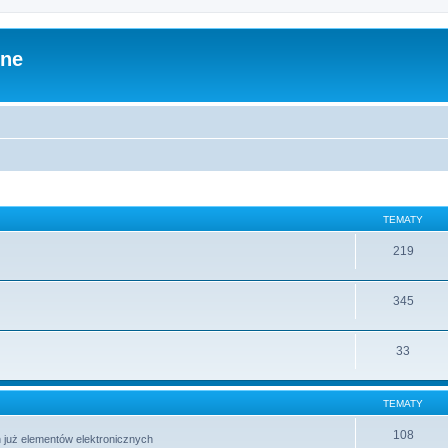
zne
TEMATY
219
345
33
TEMATY
108
 już elementów elektronicznych