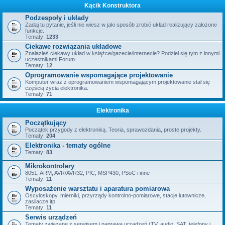
Kącik Konstruktora
Podzespoły i układy
Zadaj tu pytanie, jeśli nie wiesz w jaki sposób zrobić układ realizujący założone
funkcje.
Tematy:
1233
Ciekawe rozwiązania układowe
Znalazłeś ciekawy układ w książce/gazecie/internecie? Podziel się tym z innymi
uczestnikami Forum.
Tematy:
12
Oprogramowanie wspomagające projektowanie
Komputer wraz z oprogramowaniem wspomagającym projektowanie stał się
częścią życia elektronika.
Tematy:
71
Elektronika
Początkujący
Początek przygody z elektroniką. Teoria, sprawozdania, proste projekty.
Tematy:
204
Elektronika - tematy ogólne
Tematy:
83
Mikrokontrolery
8051, ARM, AVR/AVR32, PIC, MSP430, PSoC i inne
Tematy:
11
Wyposażenie warsztatu i aparatura pomiarowa
Oscyloskopy, mierniki, przyrządy kontrolno-pomiarowe, stacje lutownicze,
zasilacze itp.
Tematy:
11
Serwis urządzeń
Tematy związane z serwisem i naprawą urządzeń (TV, audio, SAT, telefony i