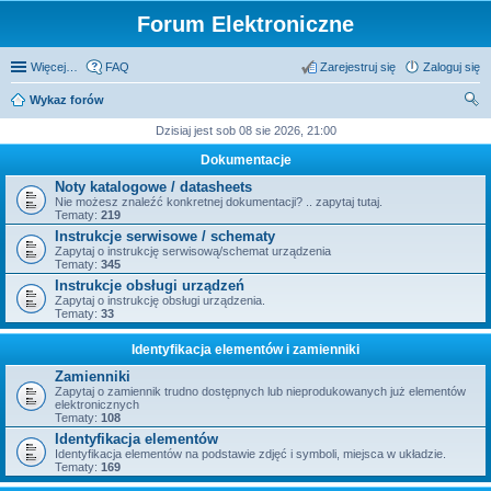
Forum Elektroniczne
Więcej…
FAQ
Zarejestruj się
Zaloguj się
Wykaz forów
zu
Dzisiaj jest sob 08 sie 2026, 21:00
kaj
Dokumentacje
Noty katalogowe / datasheets
Nie możesz znaleźć konkretnej dokumentacji? .. zapytaj tutaj.
Tematy:
219
Instrukcje serwisowe / schematy
Zapytaj o instrukcję serwisową/schemat urządzenia
Tematy:
345
Instrukcje obsługi urządzeń
Zapytaj o instrukcję obsługi urządzenia.
Tematy:
33
Identyfikacja elementów i zamienniki
Zamienniki
Zapytaj o zamiennik trudno dostępnych lub nieprodukowanych już elementów
elektronicznych
Tematy:
108
Identyfikacja elementów
Identyfikacja elementów na podstawie zdjęć i symboli, miejsca w układzie.
Tematy:
169