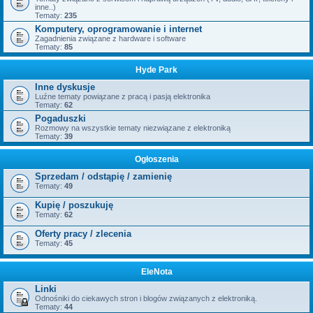
inne..)
Tematy:
235
Komputery, oprogramowanie i internet
Zagadnienia związane z hardware i software
Tematy:
85
Hyde Park
Inne dyskusje
Luźne tematy powiązane z pracą i pasją elektronika
Tematy:
62
Pogaduszki
Rozmowy na wszystkie tematy niezwiązane z elektroniką
Tematy:
39
Ogłoszenia
Sprzedam / odstąpię / zamienię
Tematy:
49
Kupię / poszukuję
Tematy:
62
Oferty pracy / zlecenia
Tematy:
45
EleNota
Linki
Odnośniki do ciekawych stron i blogów związanych z elektroniką.
Tematy:
44