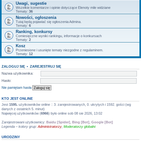
Uwagi, sugestie
Wszelkie komentarze i opinie dotyczące Elenoty mile widziane
Tematy:
36
Nowości, ogłoszenia
Tutaj będą pojawiać się ogłoszenia Admina.
Tematy:
6
Ranking, konkursy
Comiesięczne wyniki rankingu, informacje o konkursach
Tematy:
2
Kosz
Przeniesione i usunięte tematy niezgodne z regulaminem.
Tematy:
12
ZALOGUJ SIĘ
•
ZAREJESTRUJ SIĘ
Nazwa użytkownika:
Hasło:
Nie pamiętam hasła
KTO JEST ONLINE
Jest
1595.
użytkowników online :: 3. zarejestrowanych, 0. ukrytych i 1592. gości (wg
danych z ostatnich 5. minut)
Najwięcej użytkowników (
6966
) było online sob 08 sie 2026, 13:02
Zarejestrowani użytkownicy:
Baidu [Spider]
,
Bing [Bot]
,
Google [Bot]
Legenda – kolory grup:
Administratorzy
,
Moderatorzy globalni
URODZINY