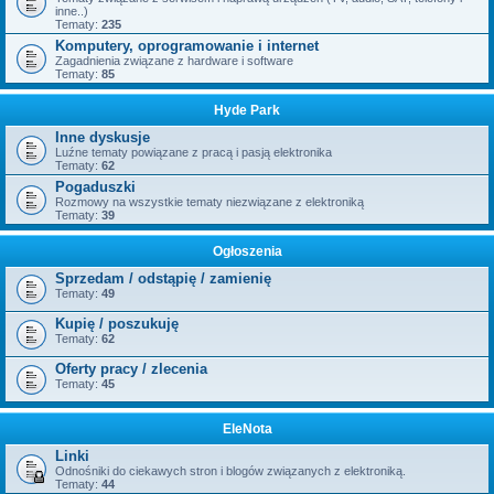
inne..)
Tematy:
235
Komputery, oprogramowanie i internet
Zagadnienia związane z hardware i software
Tematy:
85
Hyde Park
Inne dyskusje
Luźne tematy powiązane z pracą i pasją elektronika
Tematy:
62
Pogaduszki
Rozmowy na wszystkie tematy niezwiązane z elektroniką
Tematy:
39
Ogłoszenia
Sprzedam / odstąpię / zamienię
Tematy:
49
Kupię / poszukuję
Tematy:
62
Oferty pracy / zlecenia
Tematy:
45
EleNota
Linki
Odnośniki do ciekawych stron i blogów związanych z elektroniką.
Tematy:
44