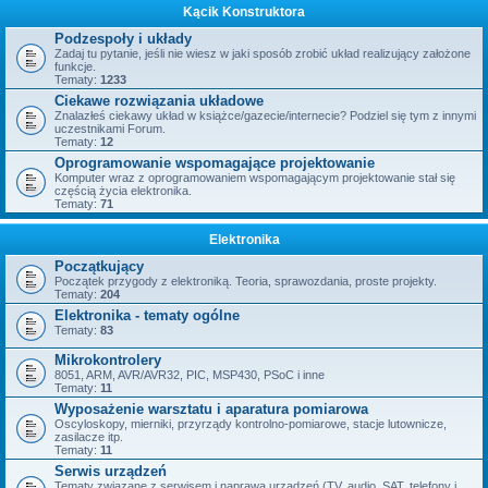
Kącik Konstruktora
Podzespoły i układy
Zadaj tu pytanie, jeśli nie wiesz w jaki sposób zrobić układ realizujący założone
funkcje.
Tematy:
1233
Ciekawe rozwiązania układowe
Znalazłeś ciekawy układ w książce/gazecie/internecie? Podziel się tym z innymi
uczestnikami Forum.
Tematy:
12
Oprogramowanie wspomagające projektowanie
Komputer wraz z oprogramowaniem wspomagającym projektowanie stał się
częścią życia elektronika.
Tematy:
71
Elektronika
Początkujący
Początek przygody z elektroniką. Teoria, sprawozdania, proste projekty.
Tematy:
204
Elektronika - tematy ogólne
Tematy:
83
Mikrokontrolery
8051, ARM, AVR/AVR32, PIC, MSP430, PSoC i inne
Tematy:
11
Wyposażenie warsztatu i aparatura pomiarowa
Oscyloskopy, mierniki, przyrządy kontrolno-pomiarowe, stacje lutownicze,
zasilacze itp.
Tematy:
11
Serwis urządzeń
Tematy związane z serwisem i naprawą urządzeń (TV, audio, SAT, telefony i