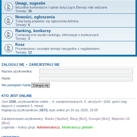
Uwagi, sugestie
Wszelkie komentarze i opinie dotyczące Elenoty mile widziane
Tematy:
36
Nowości, ogłoszenia
Tutaj będą pojawiać się ogłoszenia Admina.
Tematy:
6
Ranking, konkursy
Comiesięczne wyniki rankingu, informacje o konkursach
Tematy:
2
Kosz
Przeniesione i usunięte tematy niezgodne z regulaminem.
Tematy:
12
ZALOGUJ SIĘ
•
ZAREJESTRUJ SIĘ
Nazwa użytkownika:
Hasło:
Nie pamiętam hasła
KTO JEST ONLINE
Jest
1166.
użytkowników online :: 4. zarejestrowanych, 0. ukrytych i 1162. gości (wg
danych z ostatnich 5. minut)
Najwięcej użytkowników (
3672
) było online pn 20 sty 2020, 20:05
Zarejestrowani użytkownicy:
Baidu [Spider]
,
Bing [Bot]
,
Google [Bot]
,
Majestic-12
[Bot]
Legenda – kolory grup:
Administratorzy
,
Moderatorzy globalni