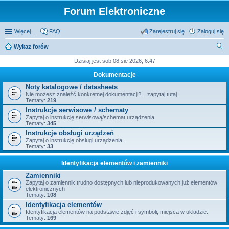
Forum Elektroniczne
Więcej…
FAQ
Zarejestruj się
Zaloguj się
Wykaz forów
zu
Dzisiaj jest sob 08 sie 2026, 6:47
kaj
Dokumentacje
Noty katalogowe / datasheets
Nie możesz znaleźć konkretnej dokumentacji? .. zapytaj tutaj.
Tematy:
219
Instrukcje serwisowe / schematy
Zapytaj o instrukcję serwisową/schemat urządzenia
Tematy:
345
Instrukcje obsługi urządzeń
Zapytaj o instrukcję obsługi urządzenia.
Tematy:
33
Identyfikacja elementów i zamienniki
Zamienniki
Zapytaj o zamiennik trudno dostępnych lub nieprodukowanych już elementów
elektronicznych
Tematy:
108
Identyfikacja elementów
Identyfikacja elementów na podstawie zdjęć i symboli, miejsca w układzie.
Tematy:
169