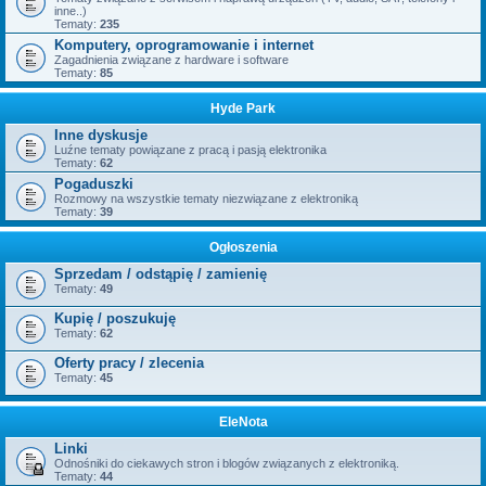
inne..)
Tematy:
235
Komputery, oprogramowanie i internet
Zagadnienia związane z hardware i software
Tematy:
85
Hyde Park
Inne dyskusje
Luźne tematy powiązane z pracą i pasją elektronika
Tematy:
62
Pogaduszki
Rozmowy na wszystkie tematy niezwiązane z elektroniką
Tematy:
39
Ogłoszenia
Sprzedam / odstąpię / zamienię
Tematy:
49
Kupię / poszukuję
Tematy:
62
Oferty pracy / zlecenia
Tematy:
45
EleNota
Linki
Odnośniki do ciekawych stron i blogów związanych z elektroniką.
Tematy:
44