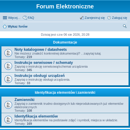
Forum Elektroniczne
Więcej…
FAQ
Zarejestruj się
Zaloguj się
Wykaz forów
zu
Dzisiaj jest czw 06 sie 2026, 20:28
kaj
Dokumentacje
Noty katalogowe / datasheets
Nie możesz znaleźć konkretnej dokumentacji? .. zapytaj tutaj.
Tematy:
219
Instrukcje serwisowe / schematy
Zapytaj o instrukcję serwisową/schemat urządzenia
Tematy:
345
Instrukcje obsługi urządzeń
Zapytaj o instrukcję obsługi urządzenia.
Tematy:
33
Identyfikacja elementów i zamienniki
Zamienniki
Zapytaj o zamiennik trudno dostępnych lub nieprodukowanych już elementów
elektronicznych
Tematy:
108
Identyfikacja elementów
Identyfikacja elementów na podstawie zdjęć i symboli, miejsca w układzie.
Tematy:
169