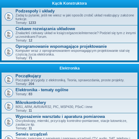
Kącik Konstruktora
Podzespoły i układy
Zadaj tu pytanie, jeśli nie wiesz w jaki sposób zrobić układ realizujący założone
funkcje.
Tematy:
1233
Ciekawe rozwiązania układowe
Znalazłeś ciekawy układ w książce/gazecie/internecie? Podziel się tym z innymi
uczestnikami Forum.
Tematy:
12
Oprogramowanie wspomagające projektowanie
Komputer wraz z oprogramowaniem wspomagającym projektowanie stał się
częścią życia elektronika.
Tematy:
71
Elektronika
Początkujący
Początek przygody z elektroniką. Teoria, sprawozdania, proste projekty.
Tematy:
204
Elektronika - tematy ogólne
Tematy:
83
Mikrokontrolery
8051, ARM, AVR/AVR32, PIC, MSP430, PSoC i inne
Tematy:
11
Wyposażenie warsztatu i aparatura pomiarowa
Oscyloskopy, mierniki, przyrządy kontrolno-pomiarowe, stacje lutownicze,
zasilacze itp.
Tematy:
11
Serwis urządzeń
Tematy związane z serwisem i naprawą urządzeń (TV, audio, SAT, telefony i