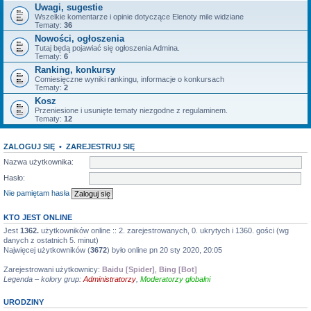
Uwagi, sugestie
Wszelkie komentarze i opinie dotyczące Elenoty mile widziane
Tematy:
36
Nowości, ogłoszenia
Tutaj będą pojawiać się ogłoszenia Admina.
Tematy:
6
Ranking, konkursy
Comiesięczne wyniki rankingu, informacje o konkursach
Tematy:
2
Kosz
Przeniesione i usunięte tematy niezgodne z regulaminem.
Tematy:
12
ZALOGUJ SIĘ
•
ZAREJESTRUJ SIĘ
Nazwa użytkownika:
Hasło:
Nie pamiętam hasła
KTO JEST ONLINE
Jest
1362.
użytkowników online :: 2. zarejestrowanych, 0. ukrytych i 1360. gości (wg
danych z ostatnich 5. minut)
Najwięcej użytkowników (
3672
) było online pn 20 sty 2020, 20:05
Zarejestrowani użytkownicy:
Baidu [Spider]
,
Bing [Bot]
Legenda – kolory grup:
Administratorzy
,
Moderatorzy globalni
URODZINY