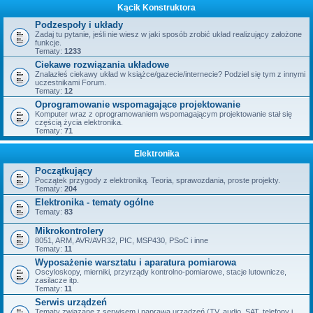
Kącik Konstruktora
Podzespoły i układy
Zadaj tu pytanie, jeśli nie wiesz w jaki sposób zrobić układ realizujący założone
funkcje.
Tematy:
1233
Ciekawe rozwiązania układowe
Znalazłeś ciekawy układ w książce/gazecie/internecie? Podziel się tym z innymi
uczestnikami Forum.
Tematy:
12
Oprogramowanie wspomagające projektowanie
Komputer wraz z oprogramowaniem wspomagającym projektowanie stał się
częścią życia elektronika.
Tematy:
71
Elektronika
Początkujący
Początek przygody z elektroniką. Teoria, sprawozdania, proste projekty.
Tematy:
204
Elektronika - tematy ogólne
Tematy:
83
Mikrokontrolery
8051, ARM, AVR/AVR32, PIC, MSP430, PSoC i inne
Tematy:
11
Wyposażenie warsztatu i aparatura pomiarowa
Oscyloskopy, mierniki, przyrządy kontrolno-pomiarowe, stacje lutownicze,
zasilacze itp.
Tematy:
11
Serwis urządzeń
Tematy związane z serwisem i naprawą urządzeń (TV, audio, SAT, telefony i