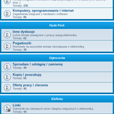
inne..)
Tematy:
235
Komputery, oprogramowanie i internet
Zagadnienia związane z hardware i software
Tematy:
85
Hyde Park
Inne dyskusje
Luźne tematy powiązane z pracą i pasją elektronika
Tematy:
62
Pogaduszki
Rozmowy na wszystkie tematy niezwiązane z elektroniką
Tematy:
39
Ogłoszenia
Sprzedam / odstąpię / zamienię
Tematy:
49
Kupię / poszukuję
Tematy:
62
Oferty pracy / zlecenia
Tematy:
45
EleNota
Linki
Odnośniki do ciekawych stron i blogów związanych z elektroniką.
Tematy:
44