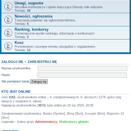
Uwagi, sugestie
Wszelkie komentarze i opinie dotyczące Elenoty mile widziane
Tematy:
36
Nowości, ogłoszenia
Tutaj będą pojawiać się ogłoszenia Admina.
Tematy:
6
Ranking, konkursy
Comiesięczne wyniki rankingu, informacje o konkursach
Tematy:
2
Kosz
Przeniesione i usunięte tematy niezgodne z regulaminem.
Tematy:
12
ZALOGUJ SIĘ
•
ZAREJESTRUJ SIĘ
Nazwa użytkownika:
Hasło:
Nie pamiętam hasła
KTO JEST ONLINE
Jest
1182.
użytkowników online :: 4. zarejestrowanych, 0. ukrytych i 1178. gości (wg
danych z ostatnich 5. minut)
Najwięcej użytkowników (
3672
) było online pn 20 sty 2020, 20:05
Zarejestrowani użytkownicy:
Baidu [Spider]
,
Bing [Bot]
,
Google [Bot]
,
Majestic-12
[Bot]
Legenda – kolory grup:
Administratorzy
,
Moderatorzy globalni