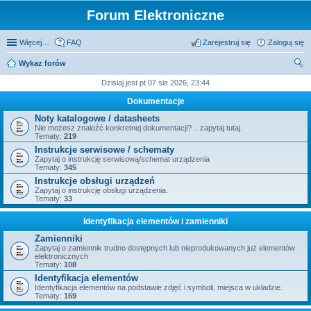
Forum Elektroniczne
Więcej…
FAQ
Zarejestruj się
Zaloguj się
Wykaz forów
zu
Dzisiaj jest pt 07 sie 2026, 23:44
kaj
Dokumentacje
Noty katalogowe / datasheets
Nie możesz znaleźć konkretnej dokumentacji? .. zapytaj tutaj.
Tematy:
219
Instrukcje serwisowe / schematy
Zapytaj o instrukcję serwisową/schemat urządzenia
Tematy:
345
Instrukcje obsługi urządzeń
Zapytaj o instrukcję obsługi urządzenia.
Tematy:
33
Identyfikacja elementów i zamienniki
Zamienniki
Zapytaj o zamiennik trudno dostępnych lub nieprodukowanych już elementów
elektronicznych
Tematy:
108
Identyfikacja elementów
Identyfikacja elementów na podstawie zdjęć i symboli, miejsca w układzie.
Tematy:
169