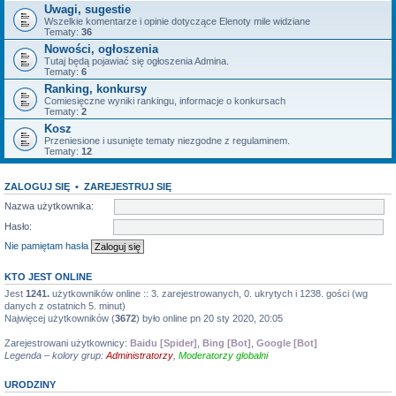
Uwagi, sugestie
Wszelkie komentarze i opinie dotyczące Elenoty mile widziane
Tematy:
36
Nowości, ogłoszenia
Tutaj będą pojawiać się ogłoszenia Admina.
Tematy:
6
Ranking, konkursy
Comiesięczne wyniki rankingu, informacje o konkursach
Tematy:
2
Kosz
Przeniesione i usunięte tematy niezgodne z regulaminem.
Tematy:
12
ZALOGUJ SIĘ
•
ZAREJESTRUJ SIĘ
Nazwa użytkownika:
Hasło:
Nie pamiętam hasła
KTO JEST ONLINE
Jest
1241.
użytkowników online :: 3. zarejestrowanych, 0. ukrytych i 1238. gości (wg
danych z ostatnich 5. minut)
Najwięcej użytkowników (
3672
) było online pn 20 sty 2020, 20:05
Zarejestrowani użytkownicy:
Baidu [Spider]
,
Bing [Bot]
,
Google [Bot]
Legenda – kolory grup:
Administratorzy
,
Moderatorzy globalni
URODZINY