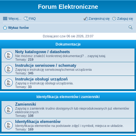
Forum Elektroniczne
Więcej…
FAQ
Zarejestruj się
Zaloguj się
Wykaz forów
zu
Dzisiaj jest czw 06 sie 2026, 23:07
kaj
Dokumentacje
Noty katalogowe / datasheets
Nie możesz znaleźć konkretnej dokumentacji? .. zapytaj tutaj.
Tematy:
219
Instrukcje serwisowe / schematy
Zapytaj o instrukcję serwisową/schemat urządzenia
Tematy:
345
Instrukcje obsługi urządzeń
Zapytaj o instrukcję obsługi urządzenia.
Tematy:
33
Identyfikacja elementów i zamienniki
Zamienniki
Zapytaj o zamiennik trudno dostępnych lub nieprodukowanych już elementów
elektronicznych
Tematy:
108
Identyfikacja elementów
Identyfikacja elementów na podstawie zdjęć i symboli, miejsca w układzie.
Tematy:
169