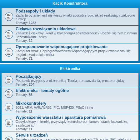
Kącik Konstruktora
Podzespoły i układy
Zadaj tu pytanie, jeśli nie wiesz w jaki sposób zrobić układ realizujący założone
funkcje.
Tematy:
1233
Ciekawe rozwiązania układowe
Znalazłeś ciekawy układ w książce/gazecie/internecie? Podziel się tym z innymi
uczestnikami Forum.
Tematy:
12
Oprogramowanie wspomagające projektowanie
Komputer wraz z oprogramowaniem wspomagającym projektowanie stał się
częścią życia elektronika.
Tematy:
71
Elektronika
Początkujący
Początek przygody z elektroniką. Teoria, sprawozdania, proste projekty.
Tematy:
204
Elektronika - tematy ogólne
Tematy:
83
Mikrokontrolery
8051, ARM, AVR/AVR32, PIC, MSP430, PSoC i inne
Tematy:
11
Wyposażenie warsztatu i aparatura pomiarowa
Oscyloskopy, mierniki, przyrządy kontrolno-pomiarowe, stacje lutownicze,
zasilacze itp.
Tematy:
11
Serwis urządzeń
Tematy związane z serwisem i naprawą urządzeń (TV, audio, SAT, telefony i