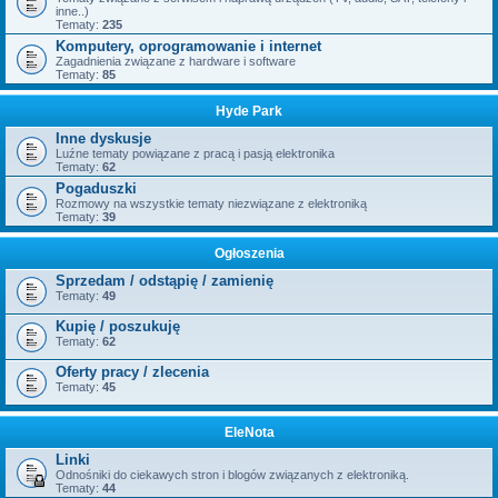
inne..)
Tematy:
235
Komputery, oprogramowanie i internet
Zagadnienia związane z hardware i software
Tematy:
85
Hyde Park
Inne dyskusje
Luźne tematy powiązane z pracą i pasją elektronika
Tematy:
62
Pogaduszki
Rozmowy na wszystkie tematy niezwiązane z elektroniką
Tematy:
39
Ogłoszenia
Sprzedam / odstąpię / zamienię
Tematy:
49
Kupię / poszukuję
Tematy:
62
Oferty pracy / zlecenia
Tematy:
45
EleNota
Linki
Odnośniki do ciekawych stron i blogów związanych z elektroniką.
Tematy:
44