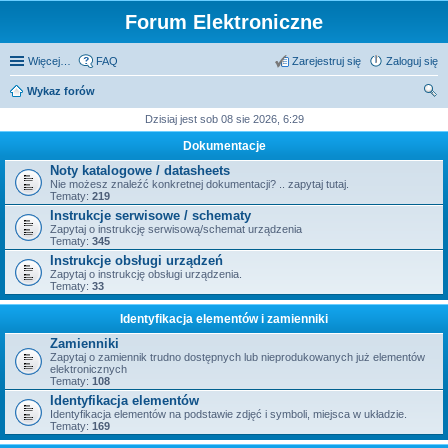
Forum Elektroniczne
Więcej…
FAQ
Zarejestruj się
Zaloguj się
Wykaz forów
zu
Dzisiaj jest sob 08 sie 2026, 6:29
kaj
Dokumentacje
Noty katalogowe / datasheets
Nie możesz znaleźć konkretnej dokumentacji? .. zapytaj tutaj.
Tematy:
219
Instrukcje serwisowe / schematy
Zapytaj o instrukcję serwisową/schemat urządzenia
Tematy:
345
Instrukcje obsługi urządzeń
Zapytaj o instrukcję obsługi urządzenia.
Tematy:
33
Identyfikacja elementów i zamienniki
Zamienniki
Zapytaj o zamiennik trudno dostępnych lub nieprodukowanych już elementów
elektronicznych
Tematy:
108
Identyfikacja elementów
Identyfikacja elementów na podstawie zdjęć i symboli, miejsca w układzie.
Tematy:
169