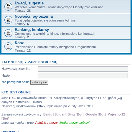
Uwagi, sugestie
Wszelkie komentarze i opinie dotyczące Elenoty mile widziane
Tematy:
36
Nowości, ogłoszenia
Tutaj będą pojawiać się ogłoszenia Admina.
Tematy:
6
Ranking, konkursy
Comiesięczne wyniki rankingu, informacje o konkursach
Tematy:
2
Kosz
Przeniesione i usunięte tematy niezgodne z regulaminem.
Tematy:
12
ZALOGUJ SIĘ
•
ZAREJESTRUJ SIĘ
Nazwa użytkownika:
Hasło:
Nie pamiętam hasła
KTO JEST ONLINE
Jest
1149.
użytkowników online :: 4. zarejestrowanych, 0. ukrytych i 1145. gości (wg
danych z ostatnich 5. minut)
Najwięcej użytkowników (
3672
) było online pn 20 sty 2020, 20:05
Zarejestrowani użytkownicy:
Baidu [Spider]
,
Bing [Bot]
,
Google [Bot]
,
Majestic-12
[Bot]
Legenda – kolory grup:
Administratorzy
,
Moderatorzy globalni