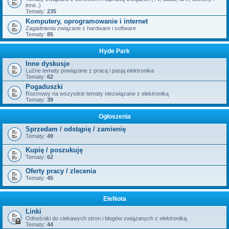
inne..)
Tematy:
235
Komputery, oprogramowanie i internet
Zagadnienia związane z hardware i software
Tematy:
85
Hyde Park
Inne dyskusje
Luźne tematy powiązane z pracą i pasją elektronika
Tematy:
62
Pogaduszki
Rozmowy na wszystkie tematy niezwiązane z elektroniką
Tematy:
39
Ogłoszenia
Sprzedam / odstąpię / zamienię
Tematy:
49
Kupię / poszukuję
Tematy:
62
Oferty pracy / zlecenia
Tematy:
45
EleNota
Linki
Odnośniki do ciekawych stron i blogów związanych z elektroniką.
Tematy:
44