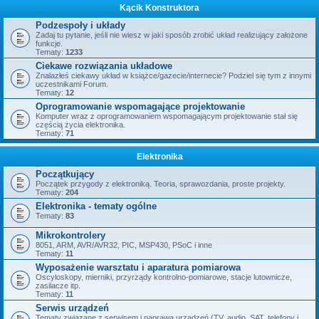
Kącik Konstruktora
Podzespoły i układy
Zadaj tu pytanie, jeśli nie wiesz w jaki sposób zrobić układ realizujący założone
funkcje.
Tematy:
1233
Ciekawe rozwiązania układowe
Znalazłeś ciekawy układ w książce/gazecie/internecie? Podziel się tym z innymi
uczestnikami Forum.
Tematy:
12
Oprogramowanie wspomagające projektowanie
Komputer wraz z oprogramowaniem wspomagającym projektowanie stał się
częścią życia elektronika.
Tematy:
71
Elektronika
Początkujący
Początek przygody z elektroniką. Teoria, sprawozdania, proste projekty.
Tematy:
204
Elektronika - tematy ogólne
Tematy:
83
Mikrokontrolery
8051, ARM, AVR/AVR32, PIC, MSP430, PSoC i inne
Tematy:
11
Wyposażenie warsztatu i aparatura pomiarowa
Oscyloskopy, mierniki, przyrządy kontrolno-pomiarowe, stacje lutownicze,
zasilacze itp.
Tematy:
11
Serwis urządzeń
Tematy związane z serwisem i naprawą urządzeń (TV, audio, SAT, telefony i