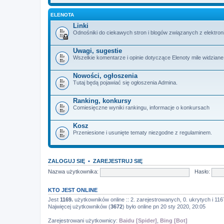
ELENOTA
Linki
Odnośniki do ciekawych stron i blogów związanych z elektron
Uwagi, sugestie
Wszelkie komentarze i opinie dotyczące Elenoty mile widziane
Nowości, ogłoszenia
Tutaj będą pojawiać się ogłoszenia Admina.
Ranking, konkursy
Comiesięczne wyniki rankingu, informacje o konkursach
Kosz
Przeniesione i usunięte tematy niezgodne z regulaminem.
ZALOGUJ SIĘ
•
ZAREJESTRUJ SIĘ
Nazwa użytkownika:
Hasło:
KTO JEST ONLINE
Jest
1169.
użytkowników online :: 2. zarejestrowanych, 0. ukrytych i 116
Najwięcej użytkowników (
3672
) było online pn 20 sty 2020, 20:05
Zarejestrowani użytkownicy:
Baidu [Spider]
,
Bing [Bot]