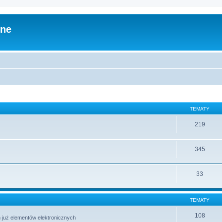
zne
TEMATY
219
345
33
TEMATY
108
 już elementów elektronicznych