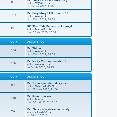
o
n
57
l
w
autor:
SQ5AZP
s
o
n
i
W
pn 25 gru 2017, 17:04
t
w
a
e
y
s
j
t
ś
Re: Projektory LED do auta 12…
z
n
1116
l
w
autor:
Awlen
y
o
n
i
W
ndz 28 lut 2021, 18:59
p
w
a
e
y
o
s
j
t
ś
DOSBox SVN Daum - brak muzyki…
s
z
n
407
l
w
autor:
MaroX885
t
y
o
n
i
W
czw 03 sie 2023, 23:37
p
w
a
e
y
o
s
j
t
ś
s
z
n
l
w
POSTY
OSTATNI POST
t
y
o
n
i
p
w
a
e
Re: Witam
o
223
s
j
t
autor:
Awlen
s
z
n
W
l
ndz 28 lut 2021, 18:53
t
y
o
y
n
p
w
ś
a
Re: Nicky Cruz opowiada... hi…
o
226
s
w
j
autor:
olek-fryc
s
z
i
n
W
wt 04 sie 2020, 14:13
t
y
e
o
y
p
t
w
ś
o
l
s
w
POSTY
OSTATNI POST
s
n
z
i
t
a
y
e
Re: Tanio sprzedam duży asort…
64
j
p
t
autor:
Szachista1959
n
o
l
W
ndz 22 kwie 2018, 21:46
o
s
n
y
w
t
a
ś
Re: Kino domowe
188
s
j
w
autor:
bonbur
z
n
i
W
czw 26 paź 2017, 10:10
y
o
e
y
p
w
t
ś
Re: Zlecę do wykonania prosty…
o
54
s
l
w
autor:
viktoria34
s
z
n
i
W
pn 06 lip 2020, 1:14
t
y
a