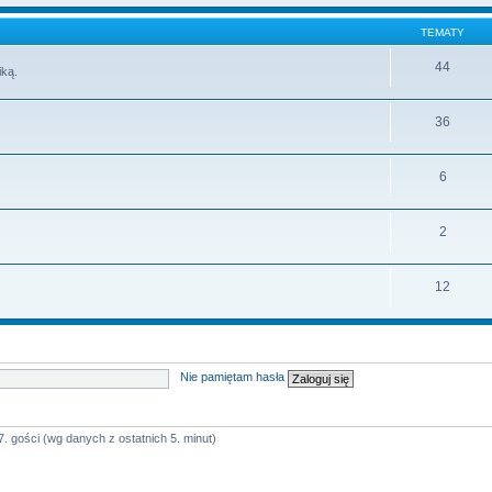
TEMATY
44
iką.
36
6
2
12
Nie pamiętam hasła
7. gości (wg danych z ostatnich 5. minut)