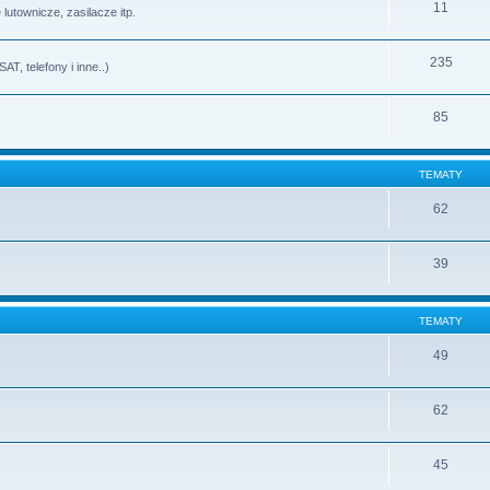
11
lutownicze, zasilacze itp.
235
T, telefony i inne..)
85
TEMATY
62
39
TEMATY
49
62
45