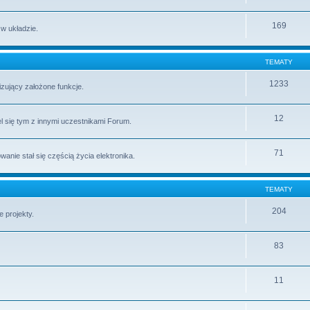
169
 w układzie.
TEMATY
1233
lizujący założone funkcje.
12
l się tym z innymi uczestnikami Forum.
71
ie stał się częścią życia elektronika.
TEMATY
204
 projekty.
83
11