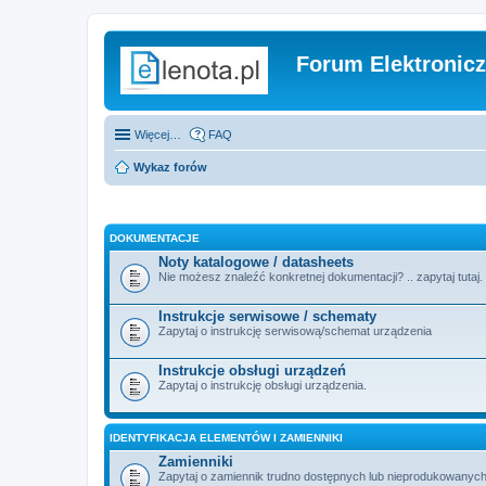
Forum Elektronic
Więcej…
FAQ
Wykaz forów
DOKUMENTACJE
Noty katalogowe / datasheets
Nie możesz znaleźć konkretnej dokumentacji? .. zapytaj tutaj.
Instrukcje serwisowe / schematy
Zapytaj o instrukcję serwisową/schemat urządzenia
Instrukcje obsługi urządzeń
Zapytaj o instrukcję obsługi urządzenia.
IDENTYFIKACJA ELEMENTÓW I ZAMIENNIKI
Zamienniki
Zapytaj o zamiennik trudno dostępnych lub nieprodukowanych