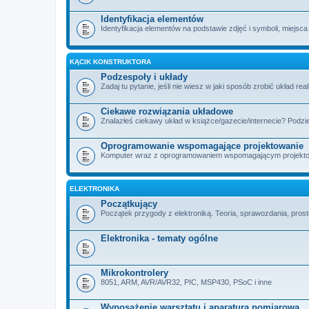
Identyfikacja elementów
Identyfikacja elementów na podstawie zdjęć i symboli, miejsca
KĄCIK KONSTRUKTORA
Podzespoły i układy
Zadaj tu pytanie, jeśli nie wiesz w jaki sposób zrobić układ rea
Ciekawe rozwiązania układowe
Znalazłeś ciekawy układ w książce/gazecie/internecie? Podzie
Oprogramowanie wspomagające projektowanie
Komputer wraz z oprogramowaniem wspomagającym projektowan
ELEKTRONIKA
Początkujący
Początek przygody z elektroniką. Teoria, sprawozdania, proste
Elektronika - tematy ogólne
Mikrokontrolery
8051, ARM, AVR/AVR32, PIC, MSP430, PSoC i inne
Wyposażenie warsztatu i aparatura pomiarowa