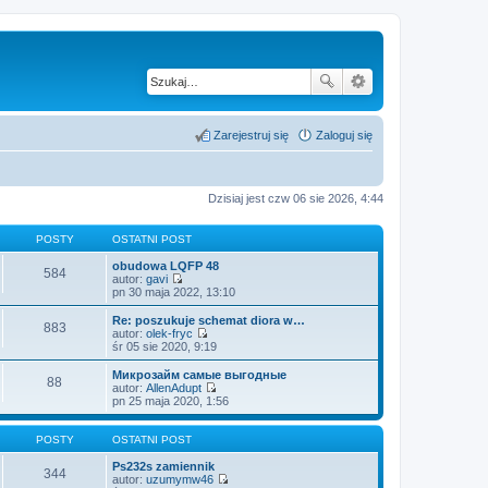
Zarejestruj się
Zaloguj się
Dzisiaj jest czw 06 sie 2026, 4:44
POSTY
OSTATNI POST
obudowa LQFP 48
584
autor:
gavi
W
pn 30 maja 2022, 13:10
y
ś
Re: poszukuje schemat diora w…
883
w
autor:
olek-fryc
i
W
śr 05 sie 2020, 9:19
e
y
t
ś
Микрозайм самые выгодные
88
l
w
autor:
AllenAdupt
n
i
W
pn 25 maja 2020, 1:56
a
e
y
j
t
ś
n
l
w
POSTY
OSTATNI POST
o
n
i
w
a
e
Ps232s zamiennik
344
s
j
t
autor:
uzumymw46
z
n