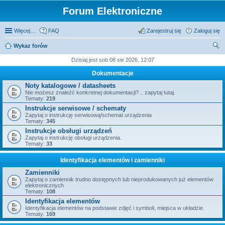
Forum Elektroniczne
Więcej…
FAQ
Zarejestruj się
Zaloguj się
Wykaz forów
zu
Dzisiaj jest sob 08 sie 2026, 12:07
kaj
Dokumentacje
Noty katalogowe / datasheets
Nie możesz znaleźć konkretnej dokumentacji? .. zapytaj tutaj.
Tematy:
219
Instrukcje serwisowe / schematy
Zapytaj o instrukcję serwisową/schemat urządzenia
Tematy:
345
Instrukcje obsługi urządzeń
Zapytaj o instrukcję obsługi urządzenia.
Tematy:
33
Identyfikacja elementów i zamienniki
Zamienniki
Zapytaj o zamiennik trudno dostępnych lub nieprodukowanych już elementów
elektronicznych
Tematy:
108
Identyfikacja elementów
Identyfikacja elementów na podstawie zdjęć i symboli, miejsca w układzie.
Tematy:
169