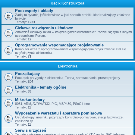
Kącik Konstruktora
Podzespoły i układy
Zadaj tu pytanie, jeśli nie wiesz w jaki sposób zrobić układ realizujący założone
funkcje.
Tematy:
1233
Ciekawe rozwiązania układowe
Znalazłeś ciekawy układ w książce/gazecie/internecie? Podziel się tym z innymi
uczestnikami Forum.
Tematy:
12
Oprogramowanie wspomagające projektowanie
Komputer wraz z oprogramowaniem wspomagającym projektowanie stał się
częścią życia elektronika.
Tematy:
71
Elektronika
Początkujący
Początek przygody z elektroniką. Teoria, sprawozdania, proste projekty.
Tematy:
204
Elektronika - tematy ogólne
Tematy:
83
Mikrokontrolery
8051, ARM, AVR/AVR32, PIC, MSP430, PSoC i inne
Tematy:
11
Wyposażenie warsztatu i aparatura pomiarowa
Oscyloskopy, mierniki, przyrządy kontrolno-pomiarowe, stacje lutownicze,
zasilacze itp.
Tematy:
11
Serwis urządzeń
Tematy związane z serwisem i naprawą urządzeń (TV, audio, SAT, telefony i