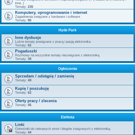
inne..)
Tematy:
235
Komputery, oprogramowanie i internet
Zagadnienia związane z hardware i software
Tematy:
85
Hyde Park
Inne dyskusje
Luźne tematy powiązane z pracą i pasją elektronika
Tematy:
62
Pogaduszki
Rozmowy na wszystkie tematy niezwiązane z elektroniką
Tematy:
39
Ogłoszenia
Sprzedam / odstąpię / zamienię
Tematy:
49
Kupię / poszukuję
Tematy:
62
Oferty pracy / zlecenia
Tematy:
45
EleNota
Linki
Odnośniki do ciekawych stron i blogów związanych z elektroniką.
Tematy:
44