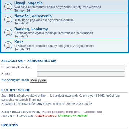
Uwagi, sugestie
Wszelkie komentarze i opinie dotyczące Elenoty mile widziane
Tematy:
36
Nowości, ogłoszenia
Tutaj będą pojawiać się ogłoszenia Admina.
Tematy:
6
Ranking, konkursy
Comiesięczne wyniki rankingu, informacje o konkursach
Tematy:
2
Kosz
Przeniesione i usunięte tematy niezgodne z regulaminem.
Tematy:
12
ZALOGUJ SIĘ
•
ZAREJESTRUJ SIĘ
Nazwa użytkownika:
Hasło:
Nie pamiętam hasła
KTO JEST ONLINE
Jest
3065.
użytkowników online :: 3. zarejestrowanych, 0. ukrytych i 3062. gości (wg
danych z ostatnich 5. minut)
Najwięcej użytkowników (
3672
) było online pn 20 sty 2020, 20:05
Zarejestrowani użytkownicy:
Baidu [Spider]
,
Bing [Bot]
,
Google [Bot]
Legenda – kolory grup:
Administratorzy
,
Moderatorzy globalni
URODZINY