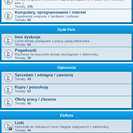
inne..)
Tematy:
235
Komputery, oprogramowanie i internet
Zagadnienia związane z hardware i software
Tematy:
85
Hyde Park
Inne dyskusje
Luźne tematy powiązane z pracą i pasją elektronika
Tematy:
62
Pogaduszki
Rozmowy na wszystkie tematy niezwiązane z elektroniką
Tematy:
39
Ogłoszenia
Sprzedam / odstąpię / zamienię
Tematy:
49
Kupię / poszukuję
Tematy:
62
Oferty pracy / zlecenia
Tematy:
45
EleNota
Linki
Odnośniki do ciekawych stron i blogów związanych z elektroniką.
Tematy:
44