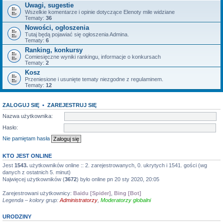
Uwagi, sugestie
Wszelkie komentarze i opinie dotyczące Elenoty mile widziane
Tematy:
36
Nowości, ogłoszenia
Tutaj będą pojawiać się ogłoszenia Admina.
Tematy:
6
Ranking, konkursy
Comiesięczne wyniki rankingu, informacje o konkursach
Tematy:
2
Kosz
Przeniesione i usunięte tematy niezgodne z regulaminem.
Tematy:
12
ZALOGUJ SIĘ
•
ZAREJESTRUJ SIĘ
Nazwa użytkownika:
Hasło:
Nie pamiętam hasła
KTO JEST ONLINE
Jest
1543.
użytkowników online :: 2. zarejestrowanych, 0. ukrytych i 1541. gości (wg
danych z ostatnich 5. minut)
Najwięcej użytkowników (
3672
) było online pn 20 sty 2020, 20:05
Zarejestrowani użytkownicy:
Baidu [Spider]
,
Bing [Bot]
Legenda – kolory grup:
Administratorzy
,
Moderatorzy globalni
URODZINY