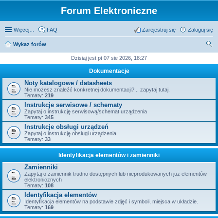
Forum Elektroniczne
Więcej…
FAQ
Zarejestruj się
Zaloguj się
Wykaz forów
zu
Dzisiaj jest pt 07 sie 2026, 18:27
kaj
Dokumentacje
Noty katalogowe / datasheets
Nie możesz znaleźć konkretnej dokumentacji? .. zapytaj tutaj.
Tematy:
219
Instrukcje serwisowe / schematy
Zapytaj o instrukcję serwisową/schemat urządzenia
Tematy:
345
Instrukcje obsługi urządzeń
Zapytaj o instrukcję obsługi urządzenia.
Tematy:
33
Identyfikacja elementów i zamienniki
Zamienniki
Zapytaj o zamiennik trudno dostępnych lub nieprodukowanych już elementów
elektronicznych
Tematy:
108
Identyfikacja elementów
Identyfikacja elementów na podstawie zdjęć i symboli, miejsca w układzie.
Tematy:
169