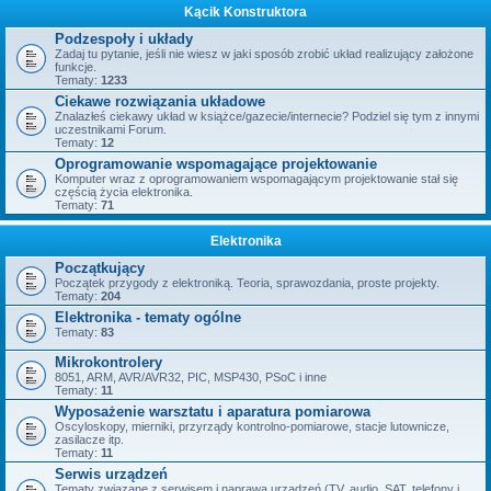
Kącik Konstruktora
Podzespoły i układy
Zadaj tu pytanie, jeśli nie wiesz w jaki sposób zrobić układ realizujący założone
funkcje.
Tematy:
1233
Ciekawe rozwiązania układowe
Znalazłeś ciekawy układ w książce/gazecie/internecie? Podziel się tym z innymi
uczestnikami Forum.
Tematy:
12
Oprogramowanie wspomagające projektowanie
Komputer wraz z oprogramowaniem wspomagającym projektowanie stał się
częścią życia elektronika.
Tematy:
71
Elektronika
Początkujący
Początek przygody z elektroniką. Teoria, sprawozdania, proste projekty.
Tematy:
204
Elektronika - tematy ogólne
Tematy:
83
Mikrokontrolery
8051, ARM, AVR/AVR32, PIC, MSP430, PSoC i inne
Tematy:
11
Wyposażenie warsztatu i aparatura pomiarowa
Oscyloskopy, mierniki, przyrządy kontrolno-pomiarowe, stacje lutownicze,
zasilacze itp.
Tematy:
11
Serwis urządzeń
Tematy związane z serwisem i naprawą urządzeń (TV, audio, SAT, telefony i