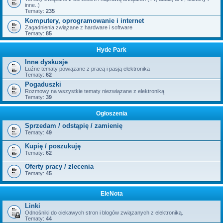
inne..)
Tematy:
235
Komputery, oprogramowanie i internet
Zagadnienia związane z hardware i software
Tematy:
85
Hyde Park
Inne dyskusje
Luźne tematy powiązane z pracą i pasją elektronika
Tematy:
62
Pogaduszki
Rozmowy na wszystkie tematy niezwiązane z elektroniką
Tematy:
39
Ogłoszenia
Sprzedam / odstąpię / zamienię
Tematy:
49
Kupię / poszukuję
Tematy:
62
Oferty pracy / zlecenia
Tematy:
45
EleNota
Linki
Odnośniki do ciekawych stron i blogów związanych z elektroniką.
Tematy:
44