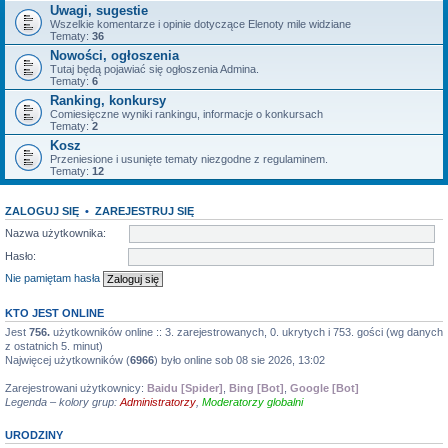
Uwagi, sugestie
Wszelkie komentarze i opinie dotyczące Elenoty mile widziane
Tematy:
36
Nowości, ogłoszenia
Tutaj będą pojawiać się ogłoszenia Admina.
Tematy:
6
Ranking, konkursy
Comiesięczne wyniki rankingu, informacje o konkursach
Tematy:
2
Kosz
Przeniesione i usunięte tematy niezgodne z regulaminem.
Tematy:
12
ZALOGUJ SIĘ
•
ZAREJESTRUJ SIĘ
Nazwa użytkownika:
Hasło:
Nie pamiętam hasła
KTO JEST ONLINE
Jest
756.
użytkowników online :: 3. zarejestrowanych, 0. ukrytych i 753. gości (wg danych
z ostatnich 5. minut)
Najwięcej użytkowników (
6966
) było online sob 08 sie 2026, 13:02
Zarejestrowani użytkownicy:
Baidu [Spider]
,
Bing [Bot]
,
Google [Bot]
Legenda – kolory grup:
Administratorzy
,
Moderatorzy globalni
URODZINY