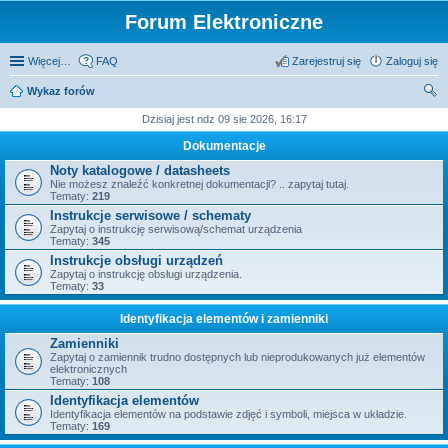
Forum Elektroniczne
Więcej…
FAQ
Zarejestruj się
Zaloguj się
Wykaz forów
zu
Dzisiaj jest ndz 09 sie 2026, 16:17
kaj
Dokumentacje
Noty katalogowe / datasheets
Nie możesz znaleźć konkretnej dokumentacji? .. zapytaj tutaj.
Tematy:
219
Instrukcje serwisowe / schematy
Zapytaj o instrukcję serwisową/schemat urządzenia
Tematy:
345
Instrukcje obsługi urządzeń
Zapytaj o instrukcję obsługi urządzenia.
Tematy:
33
Identyfikacja elementów i zamienniki
Zamienniki
Zapytaj o zamiennik trudno dostępnych lub nieprodukowanych już elementów
elektronicznych
Tematy:
108
Identyfikacja elementów
Identyfikacja elementów na podstawie zdjęć i symboli, miejsca w układzie.
Tematy:
169