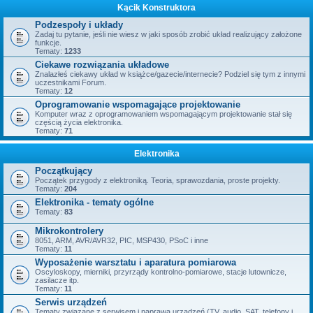
Kącik Konstruktora
Podzespoły i układy
Zadaj tu pytanie, jeśli nie wiesz w jaki sposób zrobić układ realizujący założone
funkcje.
Tematy:
1233
Ciekawe rozwiązania układowe
Znalazłeś ciekawy układ w książce/gazecie/internecie? Podziel się tym z innymi
uczestnikami Forum.
Tematy:
12
Oprogramowanie wspomagające projektowanie
Komputer wraz z oprogramowaniem wspomagającym projektowanie stał się
częścią życia elektronika.
Tematy:
71
Elektronika
Początkujący
Początek przygody z elektroniką. Teoria, sprawozdania, proste projekty.
Tematy:
204
Elektronika - tematy ogólne
Tematy:
83
Mikrokontrolery
8051, ARM, AVR/AVR32, PIC, MSP430, PSoC i inne
Tematy:
11
Wyposażenie warsztatu i aparatura pomiarowa
Oscyloskopy, mierniki, przyrządy kontrolno-pomiarowe, stacje lutownicze,
zasilacze itp.
Tematy:
11
Serwis urządzeń
Tematy związane z serwisem i naprawą urządzeń (TV, audio, SAT, telefony i