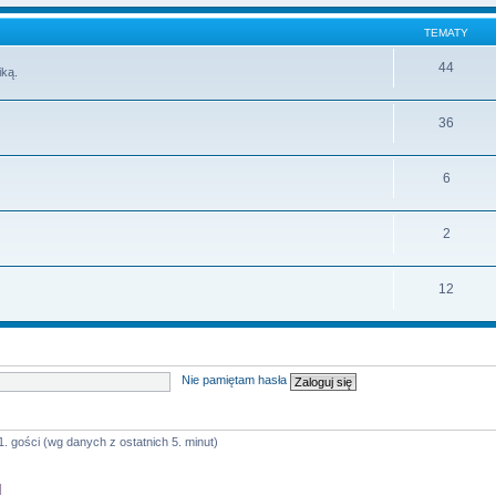
TEMATY
44
iką.
36
6
2
12
Nie pamiętam hasła
1. gości (wg danych z ostatnich 5. minut)
]