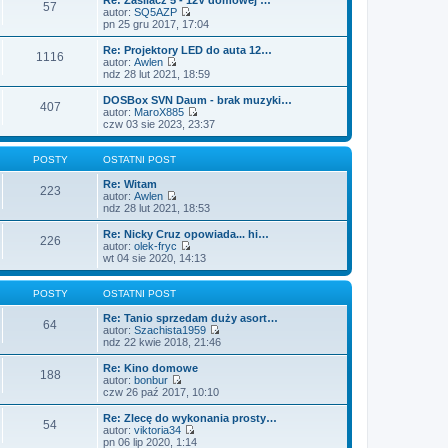
o
n
57
l
w
autor:
SQ5AZP
s
o
n
i
W
pn 25 gru 2017, 17:04
t
w
a
e
y
s
j
t
ś
Re: Projektory LED do auta 12…
z
n
1116
l
w
autor:
Awlen
y
o
n
i
W
ndz 28 lut 2021, 18:59
p
w
a
e
y
o
s
j
t
ś
DOSBox SVN Daum - brak muzyki…
s
z
n
407
l
w
autor:
MaroX885
t
y
o
n
i
W
czw 03 sie 2023, 23:37
p
w
a
e
y
o
s
j
t
ś
s
z
n
l
w
POSTY
OSTATNI POST
t
y
o
n
i
p
w
a
e
Re: Witam
o
223
s
j
t
autor:
Awlen
s
z
n
W
l
ndz 28 lut 2021, 18:53
t
y
o
y
n
p
w
ś
a
Re: Nicky Cruz opowiada... hi…
o
226
s
w
j
autor:
olek-fryc
s
z
i
n
W
wt 04 sie 2020, 14:13
t
y
e
o
y
p
t
w
ś
o
l
s
w
POSTY
OSTATNI POST
s
n
z
i
t
a
y
e
Re: Tanio sprzedam duży asort…
64
j
p
t
autor:
Szachista1959
n
o
l
W
ndz 22 kwie 2018, 21:46
o
s
n
y
w
t
a
ś
Re: Kino domowe
188
s
j
w
autor:
bonbur
z
n
i
W
czw 26 paź 2017, 10:10
y
o
e
y
p
w
t
ś
Re: Zlecę do wykonania prosty…
o
54
s
l
w
autor:
viktoria34
s
z
n
i
W
pn 06 lip 2020, 1:14
t
y
a