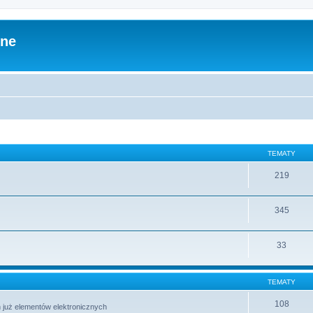
zne
TEMATY
219
345
33
TEMATY
108
 już elementów elektronicznych