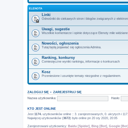
ELENOTA
Linki
Odnośniki do ciekawych stron i blogów związanych z elektron
Uwagi, sugestie
Wszelkie komentarze i opinie dotyczące Elenoty mile widziane
Nowości, ogłoszenia
Tutaj będą pojawiać się ogłoszenia Admina.
Ranking, konkursy
Comiesięczne wyniki rankingu, informacje o konkursach
Kosz
Przeniesione i usunięte tematy niezgodne z regulaminem.
ZALOGUJ SIĘ
•
ZAREJESTRUJ SIĘ
Nazwa użytkownika:
Hasło:
KTO JEST ONLINE
Jest
1174.
użytkowników online :: 3. zarejestrowanych, 0. ukrytych i 117
Najwięcej użytkowników (
3672
) było online pn 20 sty 2020, 20:05
Zarejestrowani użytkownicy:
Baidu [Spider]
,
Bing [Bot]
,
Google [Bot