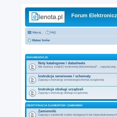
Forum Elektronic
Więcej…
FAQ
Wykaz forów
DOKUMENTACJE
Noty katalogowe / datasheets
Nie możesz znaleźć konkretnej dokumentacji? .. zapytaj tutaj.
Instrukcje serwisowe / schematy
Zapytaj o instrukcję serwisową/schemat urządzenia
Instrukcje obsługi urządzeń
Zapytaj o instrukcję obsługi urządzenia.
IDENTYFIKACJA ELEMENTÓW I ZAMIENNIKI
Zamienniki
Zapytaj o zamiennik trudno dostępnych lub nieprodukowanych