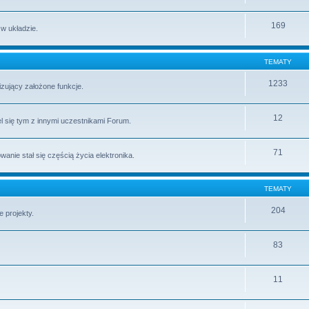
169
 w układzie.
TEMATY
1233
lizujący założone funkcje.
12
l się tym z innymi uczestnikami Forum.
71
ie stał się częścią życia elektronika.
TEMATY
204
 projekty.
83
11