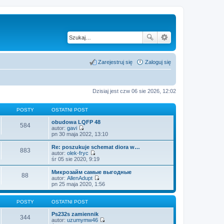
Zarejestruj się
Zaloguj się
Dzisiaj jest czw 06 sie 2026, 12:02
POSTY
OSTATNI POST
obudowa LQFP 48
584
autor:
gavi
W
pn 30 maja 2022, 13:10
y
ś
Re: poszukuje schemat diora w…
883
w
autor:
olek-fryc
i
W
śr 05 sie 2020, 9:19
e
y
t
ś
Микрозайм самые выгодные
88
l
w
autor:
AllenAdupt
n
i
W
pn 25 maja 2020, 1:56
a
e
y
j
t
ś
n
l
w
POSTY
OSTATNI POST
o
n
i
w
a
e
Ps232s zamiennik
344
s
j
t
autor:
uzumymw46
z
n