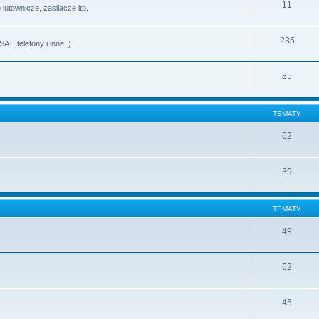
11
lutownicze, zasilacze itp.
235
T, telefony i inne..)
85
TEMATY
62
39
TEMATY
49
62
45