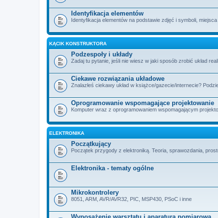
Identyfikacja elementów
Identyfikacja elementów na podstawie zdjęć i symboli, miejsca
KĄCIK KONSTRUKTORA
Podzespoły i układy
Zadaj tu pytanie, jeśli nie wiesz w jaki sposób zrobić układ rea
Ciekawe rozwiązania układowe
Znalazłeś ciekawy układ w książce/gazecie/internecie? Podzie
Oprogramowanie wspomagające projektowanie
Komputer wraz z oprogramowaniem wspomagającym projektowan
ELEKTRONIKA
Początkujący
Początek przygody z elektroniką. Teoria, sprawozdania, proste
Elektronika - tematy ogólne
Mikrokontrolery
8051, ARM, AVR/AVR32, PIC, MSP430, PSoC i inne
Wyposażenie warsztatu i aparatura pomiarowa