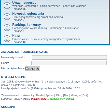
Uwagi, sugestie
Wszelkie komentarze i opinie dotyczące Elenoty mile widziane
Tematy:
36
Nowości, ogłoszenia
Tutaj będą pojawiać się ogłoszenia Admina.
Tematy:
6
Ranking, konkursy
Comiesięczne wyniki rankingu, informacje o konkursach
Tematy:
2
Kosz
Przeniesione i usunięte tematy niezgodne z regulaminem.
Tematy:
12
ZALOGUJ SIĘ
•
ZAREJESTRUJ SIĘ
Nazwa użytkownika:
Hasło:
Nie pamiętam hasła
KTO JEST ONLINE
Jest
2085.
użytkowników online :: 3. zarejestrowanych, 0. ukrytych i 2082. gości (wg
danych z ostatnich 5. minut)
Najwięcej użytkowników (
6966
) było online sob 08 sie 2026, 13:02
Zarejestrowani użytkownicy:
Baidu [Spider]
,
Bing [Bot]
,
Google [Bot]
Legenda – kolory grup:
Administratorzy
,
Moderatorzy globalni
URODZINY