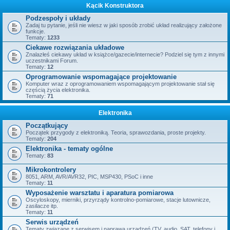
Kącik Konstruktora
Podzespoły i układy
Zadaj tu pytanie, jeśli nie wiesz w jaki sposób zrobić układ realizujący założone
funkcje.
Tematy:
1233
Ciekawe rozwiązania układowe
Znalazłeś ciekawy układ w książce/gazecie/internecie? Podziel się tym z innymi
uczestnikami Forum.
Tematy:
12
Oprogramowanie wspomagające projektowanie
Komputer wraz z oprogramowaniem wspomagającym projektowanie stał się
częścią życia elektronika.
Tematy:
71
Elektronika
Początkujący
Początek przygody z elektroniką. Teoria, sprawozdania, proste projekty.
Tematy:
204
Elektronika - tematy ogólne
Tematy:
83
Mikrokontrolery
8051, ARM, AVR/AVR32, PIC, MSP430, PSoC i inne
Tematy:
11
Wyposażenie warsztatu i aparatura pomiarowa
Oscyloskopy, mierniki, przyrządy kontrolno-pomiarowe, stacje lutownicze,
zasilacze itp.
Tematy:
11
Serwis urządzeń
Tematy związane z serwisem i naprawą urządzeń (TV, audio, SAT, telefony i