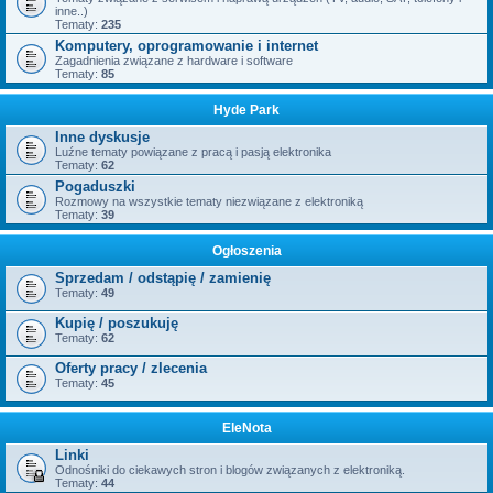
inne..)
Tematy:
235
Komputery, oprogramowanie i internet
Zagadnienia związane z hardware i software
Tematy:
85
Hyde Park
Inne dyskusje
Luźne tematy powiązane z pracą i pasją elektronika
Tematy:
62
Pogaduszki
Rozmowy na wszystkie tematy niezwiązane z elektroniką
Tematy:
39
Ogłoszenia
Sprzedam / odstąpię / zamienię
Tematy:
49
Kupię / poszukuję
Tematy:
62
Oferty pracy / zlecenia
Tematy:
45
EleNota
Linki
Odnośniki do ciekawych stron i blogów związanych z elektroniką.
Tematy:
44