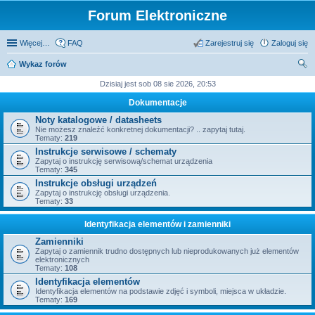
Forum Elektroniczne
Więcej…
FAQ
Zarejestruj się
Zaloguj się
Wykaz forów
zu
Dzisiaj jest sob 08 sie 2026, 20:53
kaj
Dokumentacje
Noty katalogowe / datasheets
Nie możesz znaleźć konkretnej dokumentacji? .. zapytaj tutaj.
Tematy:
219
Instrukcje serwisowe / schematy
Zapytaj o instrukcję serwisową/schemat urządzenia
Tematy:
345
Instrukcje obsługi urządzeń
Zapytaj o instrukcję obsługi urządzenia.
Tematy:
33
Identyfikacja elementów i zamienniki
Zamienniki
Zapytaj o zamiennik trudno dostępnych lub nieprodukowanych już elementów
elektronicznych
Tematy:
108
Identyfikacja elementów
Identyfikacja elementów na podstawie zdjęć i symboli, miejsca w układzie.
Tematy:
169