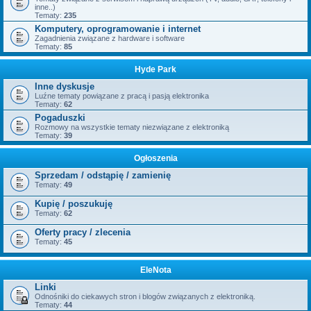
inne..)
Tematy:
235
Komputery, oprogramowanie i internet
Zagadnienia związane z hardware i software
Tematy:
85
Hyde Park
Inne dyskusje
Luźne tematy powiązane z pracą i pasją elektronika
Tematy:
62
Pogaduszki
Rozmowy na wszystkie tematy niezwiązane z elektroniką
Tematy:
39
Ogłoszenia
Sprzedam / odstąpię / zamienię
Tematy:
49
Kupię / poszukuję
Tematy:
62
Oferty pracy / zlecenia
Tematy:
45
EleNota
Linki
Odnośniki do ciekawych stron i blogów związanych z elektroniką.
Tematy:
44