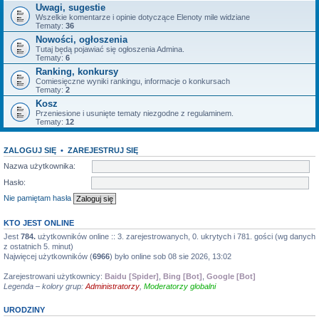
Uwagi, sugestie
Wszelkie komentarze i opinie dotyczące Elenoty mile widziane
Tematy:
36
Nowości, ogłoszenia
Tutaj będą pojawiać się ogłoszenia Admina.
Tematy:
6
Ranking, konkursy
Comiesięczne wyniki rankingu, informacje o konkursach
Tematy:
2
Kosz
Przeniesione i usunięte tematy niezgodne z regulaminem.
Tematy:
12
ZALOGUJ SIĘ
•
ZAREJESTRUJ SIĘ
Nazwa użytkownika:
Hasło:
Nie pamiętam hasła
KTO JEST ONLINE
Jest
784.
użytkowników online :: 3. zarejestrowanych, 0. ukrytych i 781. gości (wg danych
z ostatnich 5. minut)
Najwięcej użytkowników (
6966
) było online sob 08 sie 2026, 13:02
Zarejestrowani użytkownicy:
Baidu [Spider]
,
Bing [Bot]
,
Google [Bot]
Legenda – kolory grup:
Administratorzy
,
Moderatorzy globalni
URODZINY