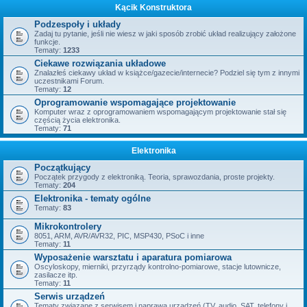
Kącik Konstruktora
Podzespoły i układy
Zadaj tu pytanie, jeśli nie wiesz w jaki sposób zrobić układ realizujący założone
funkcje.
Tematy:
1233
Ciekawe rozwiązania układowe
Znalazłeś ciekawy układ w książce/gazecie/internecie? Podziel się tym z innymi
uczestnikami Forum.
Tematy:
12
Oprogramowanie wspomagające projektowanie
Komputer wraz z oprogramowaniem wspomagającym projektowanie stał się
częścią życia elektronika.
Tematy:
71
Elektronika
Początkujący
Początek przygody z elektroniką. Teoria, sprawozdania, proste projekty.
Tematy:
204
Elektronika - tematy ogólne
Tematy:
83
Mikrokontrolery
8051, ARM, AVR/AVR32, PIC, MSP430, PSoC i inne
Tematy:
11
Wyposażenie warsztatu i aparatura pomiarowa
Oscyloskopy, mierniki, przyrządy kontrolno-pomiarowe, stacje lutownicze,
zasilacze itp.
Tematy:
11
Serwis urządzeń
Tematy związane z serwisem i naprawą urządzeń (TV, audio, SAT, telefony i