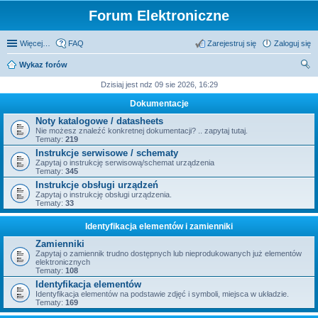
Forum Elektroniczne
Więcej…
FAQ
Zarejestruj się
Zaloguj się
Wykaz forów
zu
Dzisiaj jest ndz 09 sie 2026, 16:29
kaj
Dokumentacje
Noty katalogowe / datasheets
Nie możesz znaleźć konkretnej dokumentacji? .. zapytaj tutaj.
Tematy:
219
Instrukcje serwisowe / schematy
Zapytaj o instrukcję serwisową/schemat urządzenia
Tematy:
345
Instrukcje obsługi urządzeń
Zapytaj o instrukcję obsługi urządzenia.
Tematy:
33
Identyfikacja elementów i zamienniki
Zamienniki
Zapytaj o zamiennik trudno dostępnych lub nieprodukowanych już elementów
elektronicznych
Tematy:
108
Identyfikacja elementów
Identyfikacja elementów na podstawie zdjęć i symboli, miejsca w układzie.
Tematy:
169