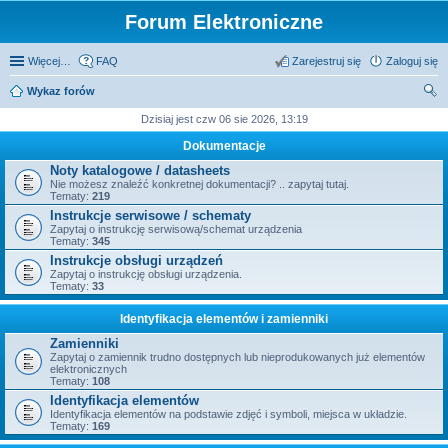
Forum Elektroniczne
Więcej…
FAQ
Zarejestruj się
Zaloguj się
Wykaz forów
zu
Dzisiaj jest czw 06 sie 2026, 13:19
kaj
Dokumentacje
Noty katalogowe / datasheets
Nie możesz znaleźć konkretnej dokumentacji? .. zapytaj tutaj.
Tematy:
219
Instrukcje serwisowe / schematy
Zapytaj o instrukcję serwisową/schemat urządzenia
Tematy:
345
Instrukcje obsługi urządzeń
Zapytaj o instrukcję obsługi urządzenia.
Tematy:
33
Identyfikacja elementów i zamienniki
Zamienniki
Zapytaj o zamiennik trudno dostępnych lub nieprodukowanych już elementów
elektronicznych
Tematy:
108
Identyfikacja elementów
Identyfikacja elementów na podstawie zdjęć i symboli, miejsca w układzie.
Tematy:
169