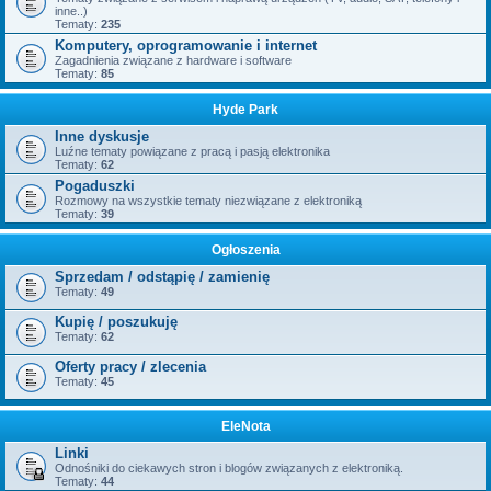
inne..)
Tematy:
235
Komputery, oprogramowanie i internet
Zagadnienia związane z hardware i software
Tematy:
85
Hyde Park
Inne dyskusje
Luźne tematy powiązane z pracą i pasją elektronika
Tematy:
62
Pogaduszki
Rozmowy na wszystkie tematy niezwiązane z elektroniką
Tematy:
39
Ogłoszenia
Sprzedam / odstąpię / zamienię
Tematy:
49
Kupię / poszukuję
Tematy:
62
Oferty pracy / zlecenia
Tematy:
45
EleNota
Linki
Odnośniki do ciekawych stron i blogów związanych z elektroniką.
Tematy:
44