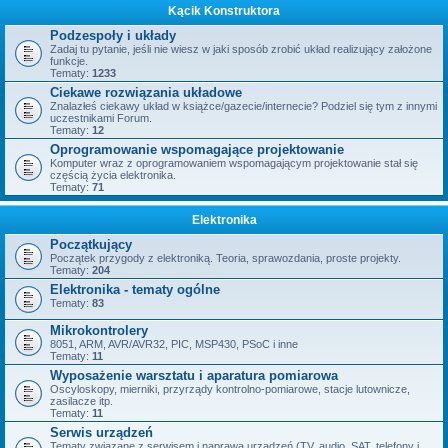
Kącik Konstruktora
Podzespoły i układy
Zadaj tu pytanie, jeśli nie wiesz w jaki sposób zrobić układ realizujący założone
funkcje.
Tematy:
1233
Ciekawe rozwiązania układowe
Znalazłeś ciekawy układ w książce/gazecie/internecie? Podziel się tym z innymi
uczestnikami Forum.
Tematy:
12
Oprogramowanie wspomagające projektowanie
Komputer wraz z oprogramowaniem wspomagającym projektowanie stał się
częścią życia elektronika.
Tematy:
71
Elektronika
Początkujący
Początek przygody z elektroniką. Teoria, sprawozdania, proste projekty.
Tematy:
204
Elektronika - tematy ogólne
Tematy:
83
Mikrokontrolery
8051, ARM, AVR/AVR32, PIC, MSP430, PSoC i inne
Tematy:
11
Wyposażenie warsztatu i aparatura pomiarowa
Oscyloskopy, mierniki, przyrządy kontrolno-pomiarowe, stacje lutownicze,
zasilacze itp.
Tematy:
11
Serwis urządzeń
Tematy związane z serwisem i naprawą urządzeń (TV, audio, SAT, telefony i