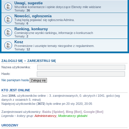
Uwagi, sugestie
Wszelkie komentarze i opinie dotyczące Elenoty mile widziane
Tematy:
36
Nowości, ogłoszenia
Tutaj będą pojawiać się ogłoszenia Admina.
Tematy:
6
Ranking, konkursy
Comiesięczne wyniki rankingu, informacje o konkursach
Tematy:
2
Kosz
Przeniesione i usunięte tematy niezgodne z regulaminem.
Tematy:
12
ZALOGUJ SIĘ
•
ZAREJESTRUJ SIĘ
Nazwa użytkownika:
Hasło:
Nie pamiętam hasła
KTO JEST ONLINE
Jest
1044.
użytkowników online :: 3. zarejestrowanych, 0. ukrytych i 1041. gości (wg
danych z ostatnich 5. minut)
Najwięcej użytkowników (
3672
) było online pn 20 sty 2020, 20:05
Zarejestrowani użytkownicy:
Baidu [Spider]
,
Bing [Bot]
,
Google [Bot]
Legenda – kolory grup:
Administratorzy
,
Moderatorzy globalni
URODZINY