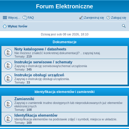
Forum Elektroniczne
Więcej…
FAQ
Zarejestruj się
Zaloguj się
Wykaz forów
zu
Dzisiaj jest sob 08 sie 2026, 18:10
kaj
Dokumentacje
Noty katalogowe / datasheets
Nie możesz znaleźć konkretnej dokumentacji? .. zapytaj tutaj.
Tematy:
219
Instrukcje serwisowe / schematy
Zapytaj o instrukcję serwisową/schemat urządzenia
Tematy:
345
Instrukcje obsługi urządzeń
Zapytaj o instrukcję obsługi urządzenia.
Tematy:
33
Identyfikacja elementów i zamienniki
Zamienniki
Zapytaj o zamiennik trudno dostępnych lub nieprodukowanych już elementów
elektronicznych
Tematy:
108
Identyfikacja elementów
Identyfikacja elementów na podstawie zdjęć i symboli, miejsca w układzie.
Tematy:
169