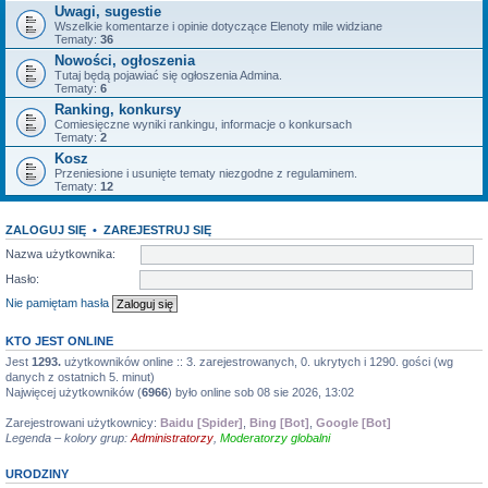
Uwagi, sugestie
Wszelkie komentarze i opinie dotyczące Elenoty mile widziane
Tematy:
36
Nowości, ogłoszenia
Tutaj będą pojawiać się ogłoszenia Admina.
Tematy:
6
Ranking, konkursy
Comiesięczne wyniki rankingu, informacje o konkursach
Tematy:
2
Kosz
Przeniesione i usunięte tematy niezgodne z regulaminem.
Tematy:
12
ZALOGUJ SIĘ
•
ZAREJESTRUJ SIĘ
Nazwa użytkownika:
Hasło:
Nie pamiętam hasła
KTO JEST ONLINE
Jest
1293.
użytkowników online :: 3. zarejestrowanych, 0. ukrytych i 1290. gości (wg
danych z ostatnich 5. minut)
Najwięcej użytkowników (
6966
) było online sob 08 sie 2026, 13:02
Zarejestrowani użytkownicy:
Baidu [Spider]
,
Bing [Bot]
,
Google [Bot]
Legenda – kolory grup:
Administratorzy
,
Moderatorzy globalni
URODZINY