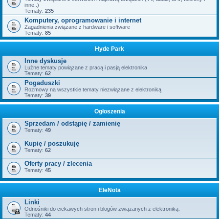
inne..)
Tematy:
235
Komputery, oprogramowanie i internet
Zagadnienia związane z hardware i software
Tematy:
85
Hyde Park
Inne dyskusje
Luźne tematy powiązane z pracą i pasją elektronika
Tematy:
62
Pogaduszki
Rozmowy na wszystkie tematy niezwiązane z elektroniką
Tematy:
39
Ogłoszenia
Sprzedam / odstąpię / zamienię
Tematy:
49
Kupię / poszukuję
Tematy:
62
Oferty pracy / zlecenia
Tematy:
45
EleNota
Linki
Odnośniki do ciekawych stron i blogów związanych z elektroniką.
Tematy:
44