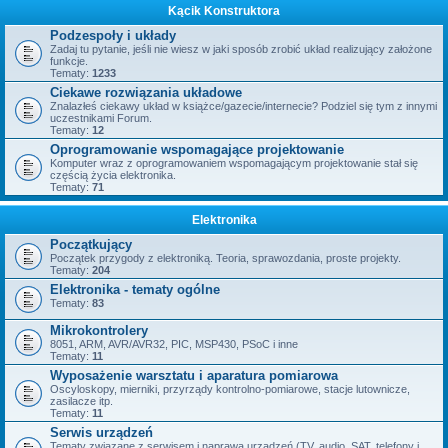
Kącik Konstruktora
Podzespoły i układy
Zadaj tu pytanie, jeśli nie wiesz w jaki sposób zrobić układ realizujący założone
funkcje.
Tematy:
1233
Ciekawe rozwiązania układowe
Znalazłeś ciekawy układ w książce/gazecie/internecie? Podziel się tym z innymi
uczestnikami Forum.
Tematy:
12
Oprogramowanie wspomagające projektowanie
Komputer wraz z oprogramowaniem wspomagającym projektowanie stał się
częścią życia elektronika.
Tematy:
71
Elektronika
Początkujący
Początek przygody z elektroniką. Teoria, sprawozdania, proste projekty.
Tematy:
204
Elektronika - tematy ogólne
Tematy:
83
Mikrokontrolery
8051, ARM, AVR/AVR32, PIC, MSP430, PSoC i inne
Tematy:
11
Wyposażenie warsztatu i aparatura pomiarowa
Oscyloskopy, mierniki, przyrządy kontrolno-pomiarowe, stacje lutownicze,
zasilacze itp.
Tematy:
11
Serwis urządzeń
Tematy związane z serwisem i naprawą urządzeń (TV, audio, SAT, telefony i