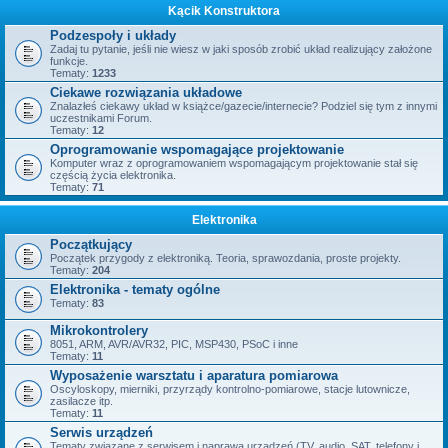
Kącik Konstruktora
Podzespoły i układy
Zadaj tu pytanie, jeśli nie wiesz w jaki sposób zrobić układ realizujący założone
funkcje.
Tematy:
1233
Ciekawe rozwiązania układowe
Znalazłeś ciekawy układ w książce/gazecie/internecie? Podziel się tym z innymi
uczestnikami Forum.
Tematy:
12
Oprogramowanie wspomagające projektowanie
Komputer wraz z oprogramowaniem wspomagającym projektowanie stał się
częścią życia elektronika.
Tematy:
71
Elektronika
Początkujący
Początek przygody z elektroniką. Teoria, sprawozdania, proste projekty.
Tematy:
204
Elektronika - tematy ogólne
Tematy:
83
Mikrokontrolery
8051, ARM, AVR/AVR32, PIC, MSP430, PSoC i inne
Tematy:
11
Wyposażenie warsztatu i aparatura pomiarowa
Oscyloskopy, mierniki, przyrządy kontrolno-pomiarowe, stacje lutownicze,
zasilacze itp.
Tematy:
11
Serwis urządzeń
Tematy związane z serwisem i naprawą urządzeń (TV, audio, SAT, telefony i