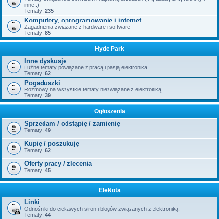
inne..)
Tematy:
235
Komputery, oprogramowanie i internet
Zagadnienia związane z hardware i software
Tematy:
85
Hyde Park
Inne dyskusje
Luźne tematy powiązane z pracą i pasją elektronika
Tematy:
62
Pogaduszki
Rozmowy na wszystkie tematy niezwiązane z elektroniką
Tematy:
39
Ogłoszenia
Sprzedam / odstąpię / zamienię
Tematy:
49
Kupię / poszukuję
Tematy:
62
Oferty pracy / zlecenia
Tematy:
45
EleNota
Linki
Odnośniki do ciekawych stron i blogów związanych z elektroniką.
Tematy:
44