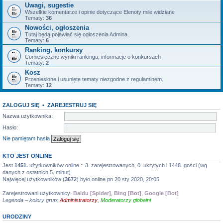
Uwagi, sugestie
Wszelkie komentarze i opinie dotyczące Elenoty mile widziane
Tematy:
36
Nowości, ogłoszenia
Tutaj będą pojawiać się ogłoszenia Admina.
Tematy:
6
Ranking, konkursy
Comiesięczne wyniki rankingu, informacje o konkursach
Tematy:
2
Kosz
Przeniesione i usunięte tematy niezgodne z regulaminem.
Tematy:
12
ZALOGUJ SIĘ
•
ZAREJESTRUJ SIĘ
Nazwa użytkownika:
Hasło:
Nie pamiętam hasła
KTO JEST ONLINE
Jest
1451.
użytkowników online :: 3. zarejestrowanych, 0. ukrytych i 1448. gości (wg
danych z ostatnich 5. minut)
Najwięcej użytkowników (
3672
) było online pn 20 sty 2020, 20:05
Zarejestrowani użytkownicy:
Baidu [Spider]
,
Bing [Bot]
,
Google [Bot]
Legenda – kolory grup:
Administratorzy
,
Moderatorzy globalni
URODZINY