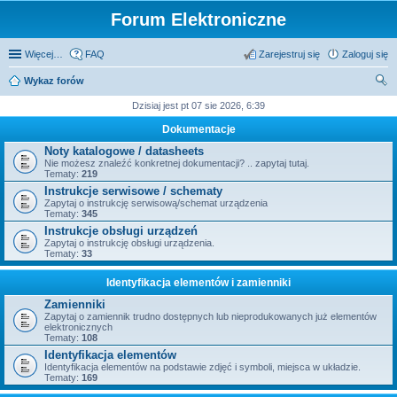
Forum Elektroniczne
Więcej…
FAQ
Zarejestruj się
Zaloguj się
Wykaz forów
zu
Dzisiaj jest pt 07 sie 2026, 6:39
kaj
Dokumentacje
Noty katalogowe / datasheets
Nie możesz znaleźć konkretnej dokumentacji? .. zapytaj tutaj.
Tematy:
219
Instrukcje serwisowe / schematy
Zapytaj o instrukcję serwisową/schemat urządzenia
Tematy:
345
Instrukcje obsługi urządzeń
Zapytaj o instrukcję obsługi urządzenia.
Tematy:
33
Identyfikacja elementów i zamienniki
Zamienniki
Zapytaj o zamiennik trudno dostępnych lub nieprodukowanych już elementów
elektronicznych
Tematy:
108
Identyfikacja elementów
Identyfikacja elementów na podstawie zdjęć i symboli, miejsca w układzie.
Tematy:
169