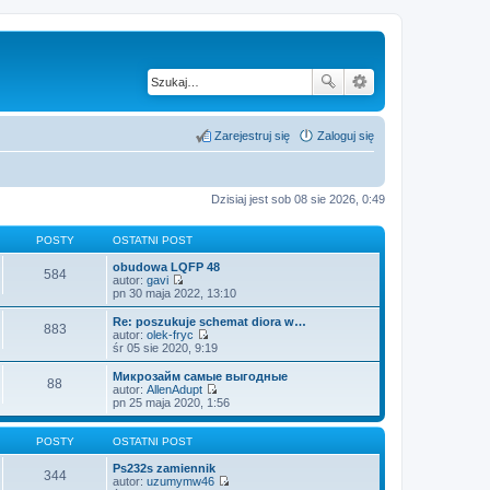
Zarejestruj się
Zaloguj się
Dzisiaj jest sob 08 sie 2026, 0:49
POSTY
OSTATNI POST
obudowa LQFP 48
584
autor:
gavi
W
pn 30 maja 2022, 13:10
y
ś
Re: poszukuje schemat diora w…
883
w
autor:
olek-fryc
i
W
śr 05 sie 2020, 9:19
e
y
t
ś
Микрозайм самые выгодные
88
l
w
autor:
AllenAdupt
n
i
W
pn 25 maja 2020, 1:56
a
e
y
j
t
ś
n
l
w
POSTY
OSTATNI POST
o
n
i
w
a
e
Ps232s zamiennik
344
s
j
t
autor:
uzumymw46
z
n