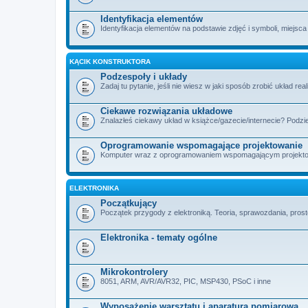
Identyfikacja elementów
Identyfikacja elementów na podstawie zdjęć i symboli, miejsca
KĄCIK KONSTRUKTORA
Podzespoły i układy
Zadaj tu pytanie, jeśli nie wiesz w jaki sposób zrobić układ rea
Ciekawe rozwiązania układowe
Znalazłeś ciekawy układ w książce/gazecie/internecie? Podzie
Oprogramowanie wspomagające projektowanie
Komputer wraz z oprogramowaniem wspomagającym projektowan
ELEKTRONIKA
Początkujący
Początek przygody z elektroniką. Teoria, sprawozdania, proste
Elektronika - tematy ogólne
Mikrokontrolery
8051, ARM, AVR/AVR32, PIC, MSP430, PSoC i inne
Wyposażenie warsztatu i aparatura pomiarowa