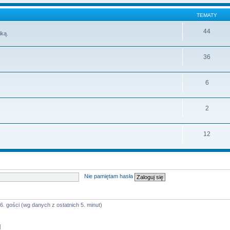
TEMATY
44
iką.
36
6
2
12
Nie pamiętam hasła
6. gości (wg danych z ostatnich 5. minut)
]