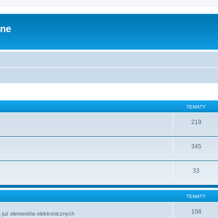
zne
TEMATY
219
345
33
TEMATY
108
 już elementów elektronicznych