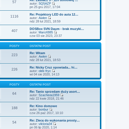
o
n
57
l
w
autor:
SQ5AZP
s
o
n
i
W
pn 25 gru 2017, 17:04
t
w
a
e
y
s
j
t
ś
Re: Projektory LED do auta 12…
z
n
1116
l
w
autor:
Awlen
y
o
n
i
W
ndz 28 lut 2021, 18:59
p
w
a
e
y
o
s
j
t
ś
DOSBox SVN Daum - brak muzyki…
s
z
n
407
l
w
autor:
MaroX885
t
y
o
n
i
W
czw 03 sie 2023, 23:37
p
w
a
e
y
o
s
j
t
ś
s
z
n
l
w
POSTY
OSTATNI POST
t
y
o
n
i
p
w
a
e
Re: Witam
o
223
s
j
t
autor:
Awlen
s
z
n
W
l
ndz 28 lut 2021, 18:53
t
y
o
y
n
p
w
ś
a
Re: Nicky Cruz opowiada... hi…
o
226
s
w
j
autor:
olek-fryc
s
z
i
n
W
wt 04 sie 2020, 14:13
t
y
e
o
y
p
t
w
ś
o
l
s
w
POSTY
OSTATNI POST
s
n
z
i
t
a
y
e
Re: Tanio sprzedam duży asort…
64
j
p
t
autor:
Szachista1959
n
o
l
W
ndz 22 kwie 2018, 21:46
o
s
n
y
w
t
a
ś
Re: Kino domowe
188
s
j
w
autor:
bonbur
z
n
i
W
czw 26 paź 2017, 10:10
y
o
e
y
p
w
t
ś
Re: Zlecę do wykonania prosty…
o
54
s
l
w
autor:
viktoria34
s
z
n
i
W
pn 06 lip 2020, 1:14
t
y
a