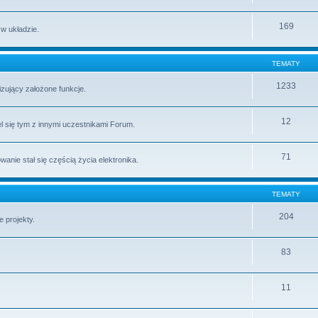
169
 w układzie.
TEMATY
1233
lizujący założone funkcje.
12
l się tym z innymi uczestnikami Forum.
71
ie stał się częścią życia elektronika.
TEMATY
204
 projekty.
83
11