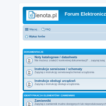
Forum Elektronic
Więcej…
FAQ
Wykaz forów
DOKUMENTACJE
Noty katalogowe / datasheets
Nie możesz znaleźć konkretnej dokumentacji? .. zapytaj tutaj.
Instrukcje serwisowe / schematy
Zapytaj o instrukcję serwisową/schemat urządzenia
Instrukcje obsługi urządzeń
Zapytaj o instrukcję obsługi urządzenia.
IDENTYFIKACJA ELEMENTÓW I ZAMIENNIKI
Zamienniki
Zapytaj o zamiennik trudno dostępnych lub nieprodukowanych