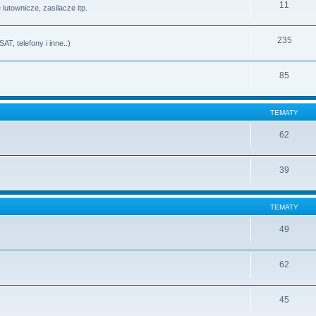
11
lutownicze, zasilacze itp.
235
T, telefony i inne..)
85
TEMATY
62
39
TEMATY
49
62
45