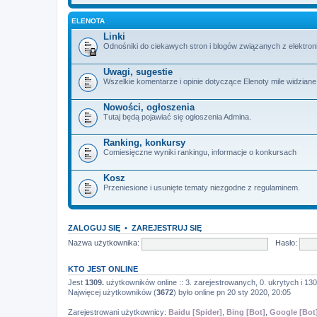
ELENOTA
Linki
Odnośniki do ciekawych stron i blogów związanych z elektron
Uwagi, sugestie
Wszelkie komentarze i opinie dotyczące Elenoty mile widziane
Nowości, ogłoszenia
Tutaj będą pojawiać się ogłoszenia Admina.
Ranking, konkursy
Comiesięczne wyniki rankingu, informacje o konkursach
Kosz
Przeniesione i usunięte tematy niezgodne z regulaminem.
ZALOGUJ SIĘ
•
ZAREJESTRUJ SIĘ
Nazwa użytkownika:
Hasło:
KTO JEST ONLINE
Jest
1309.
użytkowników online :: 3. zarejestrowanych, 0. ukrytych i 130
Najwięcej użytkowników (
3672
) było online pn 20 sty 2020, 20:05
Zarejestrowani użytkownicy:
Baidu [Spider]
,
Bing [Bot]
,
Google [Bot