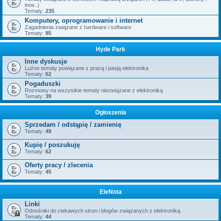
inne..)
Tematy:
235
Komputery, oprogramowanie i internet
Zagadnienia związane z hardware i software
Tematy:
85
Hyde Park
Inne dyskusje
Luźne tematy powiązane z pracą i pasją elektronika
Tematy:
62
Pogaduszki
Rozmowy na wszystkie tematy niezwiązane z elektroniką
Tematy:
39
Ogłoszenia
Sprzedam / odstąpię / zamienię
Tematy:
49
Kupię / poszukuję
Tematy:
62
Oferty pracy / zlecenia
Tematy:
45
EleNota
Linki
Odnośniki do ciekawych stron i blogów związanych z elektroniką.
Tematy:
44