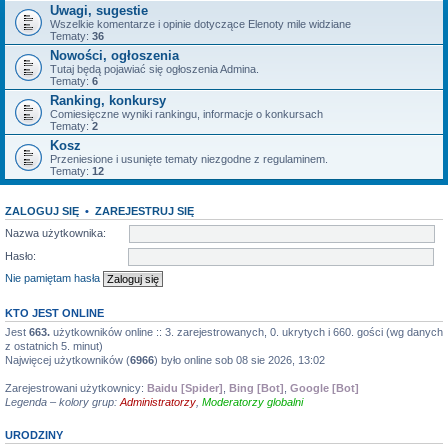
Uwagi, sugestie
Wszelkie komentarze i opinie dotyczące Elenoty mile widziane
Tematy:
36
Nowości, ogłoszenia
Tutaj będą pojawiać się ogłoszenia Admina.
Tematy:
6
Ranking, konkursy
Comiesięczne wyniki rankingu, informacje o konkursach
Tematy:
2
Kosz
Przeniesione i usunięte tematy niezgodne z regulaminem.
Tematy:
12
ZALOGUJ SIĘ
•
ZAREJESTRUJ SIĘ
Nazwa użytkownika:
Hasło:
Nie pamiętam hasła
KTO JEST ONLINE
Jest
663.
użytkowników online :: 3. zarejestrowanych, 0. ukrytych i 660. gości (wg danych
z ostatnich 5. minut)
Najwięcej użytkowników (
6966
) było online sob 08 sie 2026, 13:02
Zarejestrowani użytkownicy:
Baidu [Spider]
,
Bing [Bot]
,
Google [Bot]
Legenda – kolory grup:
Administratorzy
,
Moderatorzy globalni
URODZINY