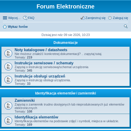
Forum Elektroniczne
Więcej…
FAQ
Zarejestruj się
Zaloguj się
Wykaz forów
zu
Dzisiaj jest ndz 09 sie 2026, 10:23
kaj
Dokumentacje
Noty katalogowe / datasheets
Nie możesz znaleźć konkretnej dokumentacji? .. zapytaj tutaj.
Tematy:
219
Instrukcje serwisowe / schematy
Zapytaj o instrukcję serwisową/schemat urządzenia
Tematy:
345
Instrukcje obsługi urządzeń
Zapytaj o instrukcję obsługi urządzenia.
Tematy:
33
Identyfikacja elementów i zamienniki
Zamienniki
Zapytaj o zamiennik trudno dostępnych lub nieprodukowanych już elementów
elektronicznych
Tematy:
108
Identyfikacja elementów
Identyfikacja elementów na podstawie zdjęć i symboli, miejsca w układzie.
Tematy:
169