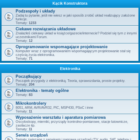
Kącik Konstruktora
Podzespoły i układy
Zadaj tu pytanie, jeśli nie wiesz w jaki sposób zrobić układ realizujący założone
funkcje.
Tematy:
1233
Ciekawe rozwiązania układowe
Znalazłeś ciekawy układ w książce/gazecie/internecie? Podziel się tym z innymi
uczestnikami Forum.
Tematy:
12
Oprogramowanie wspomagające projektowanie
Komputer wraz z oprogramowaniem wspomagającym projektowanie stał się
częścią życia elektronika.
Tematy:
71
Elektronika
Początkujący
Początek przygody z elektroniką. Teoria, sprawozdania, proste projekty.
Tematy:
204
Elektronika - tematy ogólne
Tematy:
83
Mikrokontrolery
8051, ARM, AVR/AVR32, PIC, MSP430, PSoC i inne
Tematy:
11
Wyposażenie warsztatu i aparatura pomiarowa
Oscyloskopy, mierniki, przyrządy kontrolno-pomiarowe, stacje lutownicze,
zasilacze itp.
Tematy:
11
Serwis urządzeń
Tematy związane z serwisem i naprawą urządzeń (TV, audio, SAT, telefony i