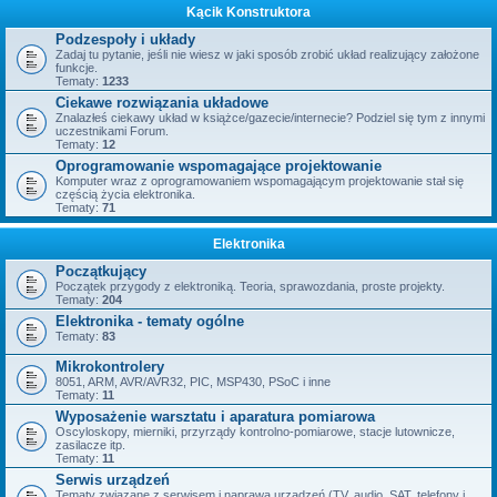
Kącik Konstruktora
Podzespoły i układy
Zadaj tu pytanie, jeśli nie wiesz w jaki sposób zrobić układ realizujący założone
funkcje.
Tematy:
1233
Ciekawe rozwiązania układowe
Znalazłeś ciekawy układ w książce/gazecie/internecie? Podziel się tym z innymi
uczestnikami Forum.
Tematy:
12
Oprogramowanie wspomagające projektowanie
Komputer wraz z oprogramowaniem wspomagającym projektowanie stał się
częścią życia elektronika.
Tematy:
71
Elektronika
Początkujący
Początek przygody z elektroniką. Teoria, sprawozdania, proste projekty.
Tematy:
204
Elektronika - tematy ogólne
Tematy:
83
Mikrokontrolery
8051, ARM, AVR/AVR32, PIC, MSP430, PSoC i inne
Tematy:
11
Wyposażenie warsztatu i aparatura pomiarowa
Oscyloskopy, mierniki, przyrządy kontrolno-pomiarowe, stacje lutownicze,
zasilacze itp.
Tematy:
11
Serwis urządzeń
Tematy związane z serwisem i naprawą urządzeń (TV, audio, SAT, telefony i