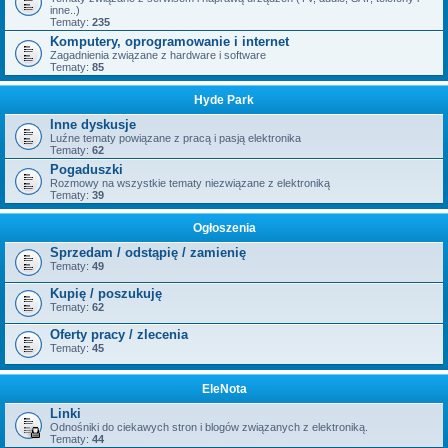
inne..)
Tematy:
235
Komputery, oprogramowanie i internet
Zagadnienia związane z hardware i software
Tematy:
85
Hyde Park
Inne dyskusje
Luźne tematy powiązane z pracą i pasją elektronika
Tematy:
62
Pogaduszki
Rozmowy na wszystkie tematy niezwiązane z elektroniką
Tematy:
39
Ogłoszenia
Sprzedam / odstąpię / zamienię
Tematy:
49
Kupię / poszukuję
Tematy:
62
Oferty pracy / zlecenia
Tematy:
45
EleNota
Linki
Odnośniki do ciekawych stron i blogów związanych z elektroniką.
Tematy:
44