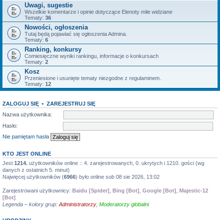
Uwagi, sugestie
Wszelkie komentarze i opinie dotyczące Elenoty mile widziane
Tematy:
36
Nowości, ogłoszenia
Tutaj będą pojawiać się ogłoszenia Admina.
Tematy:
6
Ranking, konkursy
Comiesięczne wyniki rankingu, informacje o konkursach
Tematy:
2
Kosz
Przeniesione i usunięte tematy niezgodne z regulaminem.
Tematy:
12
ZALOGUJ SIĘ
•
ZAREJESTRUJ SIĘ
Nazwa użytkownika:
Hasło:
Nie pamiętam hasła
KTO JEST ONLINE
Jest
1214.
użytkowników online :: 4. zarejestrowanych, 0. ukrytych i 1210. gości (wg
danych z ostatnich 5. minut)
Najwięcej użytkowników (
6966
) było online sob 08 sie 2026, 13:02
Zarejestrowani użytkownicy:
Baidu [Spider]
,
Bing [Bot]
,
Google [Bot]
,
Majestic-12
[Bot]
Legenda – kolory grup:
Administratorzy
,
Moderatorzy globalni