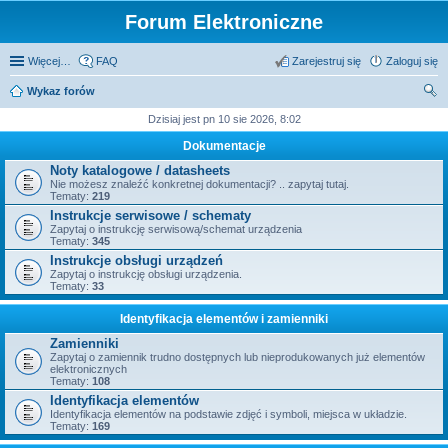
Forum Elektroniczne
Więcej…
FAQ
Zarejestruj się
Zaloguj się
Wykaz forów
zu
Dzisiaj jest pn 10 sie 2026, 8:02
kaj
Dokumentacje
Noty katalogowe / datasheets
Nie możesz znaleźć konkretnej dokumentacji? .. zapytaj tutaj.
Tematy:
219
Instrukcje serwisowe / schematy
Zapytaj o instrukcję serwisową/schemat urządzenia
Tematy:
345
Instrukcje obsługi urządzeń
Zapytaj o instrukcję obsługi urządzenia.
Tematy:
33
Identyfikacja elementów i zamienniki
Zamienniki
Zapytaj o zamiennik trudno dostępnych lub nieprodukowanych już elementów
elektronicznych
Tematy:
108
Identyfikacja elementów
Identyfikacja elementów na podstawie zdjęć i symboli, miejsca w układzie.
Tematy:
169