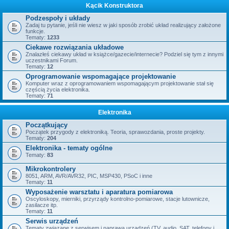
Kącik Konstruktora
Podzespoły i układy
Zadaj tu pytanie, jeśli nie wiesz w jaki sposób zrobić układ realizujący założone
funkcje.
Tematy:
1233
Ciekawe rozwiązania układowe
Znalazłeś ciekawy układ w książce/gazecie/internecie? Podziel się tym z innymi
uczestnikami Forum.
Tematy:
12
Oprogramowanie wspomagające projektowanie
Komputer wraz z oprogramowaniem wspomagającym projektowanie stał się
częścią życia elektronika.
Tematy:
71
Elektronika
Początkujący
Początek przygody z elektroniką. Teoria, sprawozdania, proste projekty.
Tematy:
204
Elektronika - tematy ogólne
Tematy:
83
Mikrokontrolery
8051, ARM, AVR/AVR32, PIC, MSP430, PSoC i inne
Tematy:
11
Wyposażenie warsztatu i aparatura pomiarowa
Oscyloskopy, mierniki, przyrządy kontrolno-pomiarowe, stacje lutownicze,
zasilacze itp.
Tematy:
11
Serwis urządzeń
Tematy związane z serwisem i naprawą urządzeń (TV, audio, SAT, telefony i