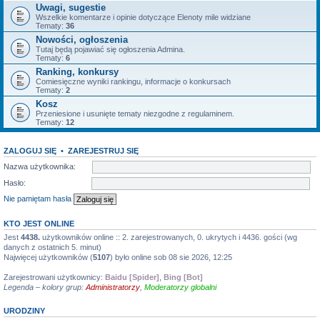
Uwagi, sugestie
Wszelkie komentarze i opinie dotyczące Elenoty mile widziane
Tematy:
36
Nowości, ogłoszenia
Tutaj będą pojawiać się ogłoszenia Admina.
Tematy:
6
Ranking, konkursy
Comiesięczne wyniki rankingu, informacje o konkursach
Tematy:
2
Kosz
Przeniesione i usunięte tematy niezgodne z regulaminem.
Tematy:
12
ZALOGUJ SIĘ
•
ZAREJESTRUJ SIĘ
Nazwa użytkownika:
Hasło:
Nie pamiętam hasła
KTO JEST ONLINE
Jest
4438.
użytkowników online :: 2. zarejestrowanych, 0. ukrytych i 4436. gości (wg
danych z ostatnich 5. minut)
Najwięcej użytkowników (
5107
) było online sob 08 sie 2026, 12:25
Zarejestrowani użytkownicy:
Baidu [Spider]
,
Bing [Bot]
Legenda – kolory grup:
Administratorzy
,
Moderatorzy globalni
URODZINY