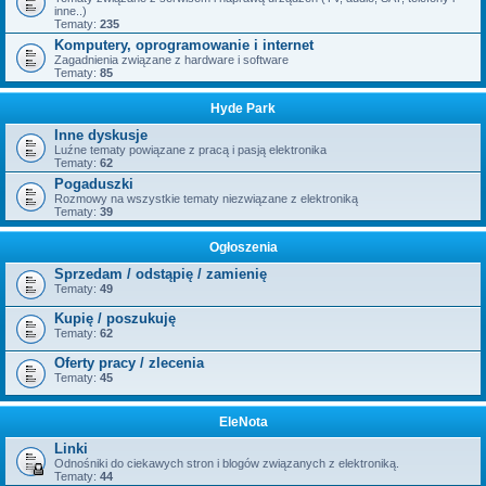
inne..)
Tematy:
235
Komputery, oprogramowanie i internet
Zagadnienia związane z hardware i software
Tematy:
85
Hyde Park
Inne dyskusje
Luźne tematy powiązane z pracą i pasją elektronika
Tematy:
62
Pogaduszki
Rozmowy na wszystkie tematy niezwiązane z elektroniką
Tematy:
39
Ogłoszenia
Sprzedam / odstąpię / zamienię
Tematy:
49
Kupię / poszukuję
Tematy:
62
Oferty pracy / zlecenia
Tematy:
45
EleNota
Linki
Odnośniki do ciekawych stron i blogów związanych z elektroniką.
Tematy:
44