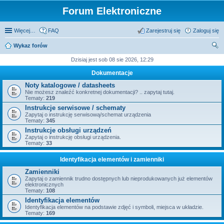
Forum Elektroniczne
Więcej…
FAQ
Zarejestruj się
Zaloguj się
Wykaz forów
zu
Dzisiaj jest sob 08 sie 2026, 12:29
kaj
Dokumentacje
Noty katalogowe / datasheets
Nie możesz znaleźć konkretnej dokumentacji? .. zapytaj tutaj.
Tematy:
219
Instrukcje serwisowe / schematy
Zapytaj o instrukcję serwisową/schemat urządzenia
Tematy:
345
Instrukcje obsługi urządzeń
Zapytaj o instrukcję obsługi urządzenia.
Tematy:
33
Identyfikacja elementów i zamienniki
Zamienniki
Zapytaj o zamiennik trudno dostępnych lub nieprodukowanych już elementów
elektronicznych
Tematy:
108
Identyfikacja elementów
Identyfikacja elementów na podstawie zdjęć i symboli, miejsca w układzie.
Tematy:
169