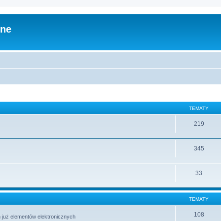
zne
TEMATY
219
345
33
TEMATY
108
 już elementów elektronicznych