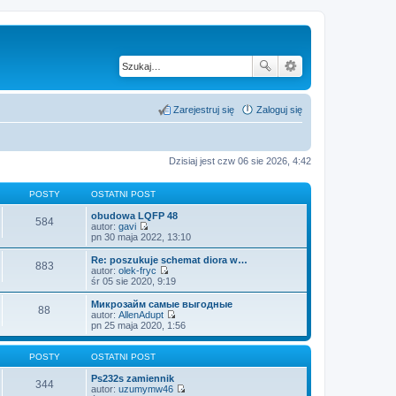
Zarejestruj się
Zaloguj się
Dzisiaj jest czw 06 sie 2026, 4:42
POSTY
OSTATNI POST
obudowa LQFP 48
584
autor:
gavi
W
pn 30 maja 2022, 13:10
y
ś
Re: poszukuje schemat diora w…
883
w
autor:
olek-fryc
i
W
śr 05 sie 2020, 9:19
e
y
t
ś
Микрозайм самые выгодные
88
l
w
autor:
AllenAdupt
n
i
W
pn 25 maja 2020, 1:56
a
e
y
j
t
ś
n
l
w
POSTY
OSTATNI POST
o
n
i
w
a
e
Ps232s zamiennik
344
s
j
t
autor:
uzumymw46
z
n