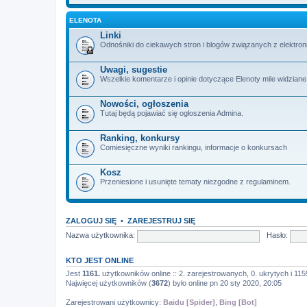
ELENOTA
Linki
Odnośniki do ciekawych stron i blogów związanych z elektron
Uwagi, sugestie
Wszelkie komentarze i opinie dotyczące Elenoty mile widziane
Nowości, ogłoszenia
Tutaj będą pojawiać się ogłoszenia Admina.
Ranking, konkursy
Comiesięczne wyniki rankingu, informacje o konkursach
Kosz
Przeniesione i usunięte tematy niezgodne z regulaminem.
ZALOGUJ SIĘ
•
ZAREJESTRUJ SIĘ
Nazwa użytkownika:
Hasło:
KTO JEST ONLINE
Jest
1161.
użytkowników online :: 2. zarejestrowanych, 0. ukrytych i 115
Najwięcej użytkowników (
3672
) było online pn 20 sty 2020, 20:05
Zarejestrowani użytkownicy:
Baidu [Spider]
,
Bing [Bot]