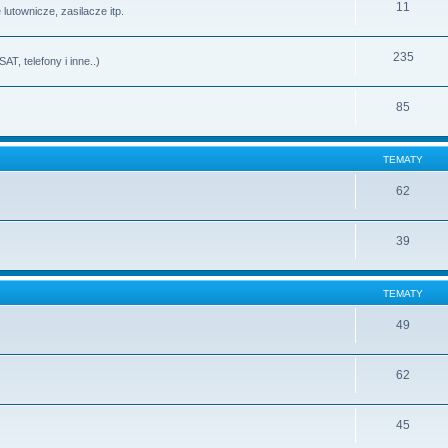
11
lutownicze, zasilacze itp.
235
T, telefony i inne..)
85
TEMATY
62
39
TEMATY
49
62
45