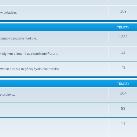
169
 w układzie.
TEMATY
1233
lizujący założone funkcje.
12
l się tym z innymi uczestnikami Forum.
71
ie stał się częścią życia elektronika.
TEMATY
204
 projekty.
83
11