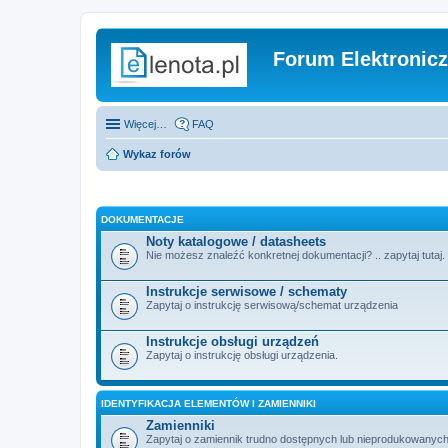
Forum Elektronic
Więcej…
FAQ
Wykaz forów
DOKUMENTACJE
Noty katalogowe / datasheets
Nie możesz znaleźć konkretnej dokumentacji? .. zapytaj tutaj.
Instrukcje serwisowe / schematy
Zapytaj o instrukcję serwisową/schemat urządzenia
Instrukcje obsługi urządzeń
Zapytaj o instrukcję obsługi urządzenia.
IDENTYFIKACJA ELEMENTÓW I ZAMIENNIKI
Zamienniki
Zapytaj o zamiennik trudno dostępnych lub nieprodukowanych