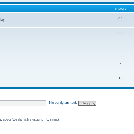
TEMATY
44
iką.
36
6
2
12
Nie pamiętam hasła
9. gości (wg danych z ostatnich 5. minut)