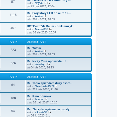
o
n
57
l
w
autor:
SQ5AZP
s
o
n
i
W
pn 25 gru 2017, 17:04
t
w
a
e
y
s
j
t
ś
Re: Projektory LED do auta 12…
z
n
1116
l
w
autor:
Awlen
y
o
n
i
W
ndz 28 lut 2021, 18:59
p
w
a
e
y
o
s
j
t
ś
DOSBox SVN Daum - brak muzyki…
s
z
n
407
l
w
autor:
MaroX885
t
y
o
n
i
W
czw 03 sie 2023, 23:37
p
w
a
e
y
o
s
j
t
ś
s
z
n
l
w
POSTY
OSTATNI POST
t
y
o
n
i
p
w
a
e
Re: Witam
o
223
s
j
t
autor:
Awlen
s
z
n
W
l
ndz 28 lut 2021, 18:53
t
y
o
y
n
p
w
ś
a
Re: Nicky Cruz opowiada... hi…
o
226
s
w
j
autor:
olek-fryc
s
z
i
n
W
wt 04 sie 2020, 14:13
t
y
e
o
y
p
t
w
ś
o
l
s
w
POSTY
OSTATNI POST
s
n
z
i
t
a
y
e
Re: Tanio sprzedam duży asort…
64
j
p
t
autor:
Szachista1959
n
o
l
W
ndz 22 kwie 2018, 21:46
o
s
n
y
w
t
a
ś
Re: Kino domowe
188
s
j
w
autor:
bonbur
z
n
i
W
czw 26 paź 2017, 10:10
y
o
e
y
p
w
t
ś
Re: Zlecę do wykonania prosty…
o
54
s
l
w
autor:
viktoria34
s
z
n
i
W
pn 06 lip 2020, 1:14
t
y
a