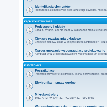
Identyfikacja elementów
Identyfikacja elementów na podstawie zdjęć i symboli, miejsca
KĄCIK KONSTRUKTORA
Podzespoły i układy
Zadaj tu pytanie, jeśli nie wiesz w jaki sposób zrobić układ rea
Ciekawe rozwiązania układowe
Znalazłeś ciekawy układ w książce/gazecie/internecie? Podzie
Oprogramowanie wspomagające projektowanie
Komputer wraz z oprogramowaniem wspomagającym projektowan
ELEKTRONIKA
Początkujący
Początek przygody z elektroniką. Teoria, sprawozdania, proste
Elektronika - tematy ogólne
Mikrokontrolery
8051, ARM, AVR/AVR32, PIC, MSP430, PSoC i inne
Wyposażenie warsztatu i aparatura pomiarowa