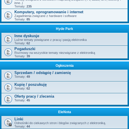
inne..)
Tematy:
235
Komputery, oprogramowanie i internet
Zagadnienia związane z hardware i software
Tematy:
85
Hyde Park
Inne dyskusje
Luźne tematy powiązane z pracą i pasją elektronika
Tematy:
62
Pogaduszki
Rozmowy na wszystkie tematy niezwiązane z elektroniką
Tematy:
39
Ogłoszenia
Sprzedam / odstąpię / zamienię
Tematy:
49
Kupię / poszukuję
Tematy:
62
Oferty pracy / zlecenia
Tematy:
45
EleNota
Linki
Odnośniki do ciekawych stron i blogów związanych z elektroniką.
Tematy:
44