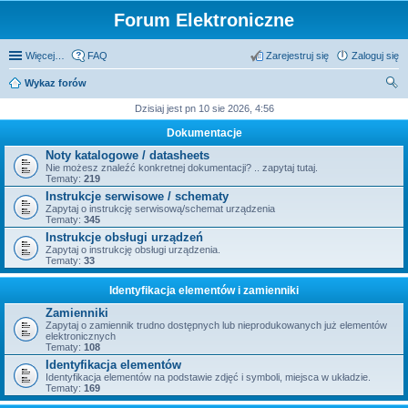
Forum Elektroniczne
Więcej…
FAQ
Zarejestruj się
Zaloguj się
Wykaz forów
zu
Dzisiaj jest pn 10 sie 2026, 4:56
kaj
Dokumentacje
Noty katalogowe / datasheets
Nie możesz znaleźć konkretnej dokumentacji? .. zapytaj tutaj.
Tematy:
219
Instrukcje serwisowe / schematy
Zapytaj o instrukcję serwisową/schemat urządzenia
Tematy:
345
Instrukcje obsługi urządzeń
Zapytaj o instrukcję obsługi urządzenia.
Tematy:
33
Identyfikacja elementów i zamienniki
Zamienniki
Zapytaj o zamiennik trudno dostępnych lub nieprodukowanych już elementów
elektronicznych
Tematy:
108
Identyfikacja elementów
Identyfikacja elementów na podstawie zdjęć i symboli, miejsca w układzie.
Tematy:
169