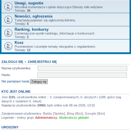
Uwagi, sugestie
Wszelkie komentarze i opinie dotyczące Elenoty mile widziane
Tematy:
36
Nowości, ogłoszenia
Tutaj będą pojawiać się ogłoszenia Admina.
Tematy:
6
Ranking, konkursy
Comiesięczne wyniki rankingu, informacje o konkursach
Tematy:
2
Kosz
Przeniesione i usunięte tematy niezgodne z regulaminem.
Tematy:
12
ZALOGUJ SIĘ
•
ZAREJESTRUJ SIĘ
Nazwa użytkownika:
Hasło:
Nie pamiętam hasła
KTO JEST ONLINE
Jest
1191.
użytkowników online :: 3. zarejestrowanych, 0. ukrytych i 1188. gości (wg
danych z ostatnich 5. minut)
Najwięcej użytkowników (
6966
) było online sob 08 sie 2026, 13:02
Zarejestrowani użytkownicy:
Baidu [Spider]
,
Bing [Bot]
,
Google [Bot]
Legenda – kolory grup:
Administratorzy
,
Moderatorzy globalni
URODZINY