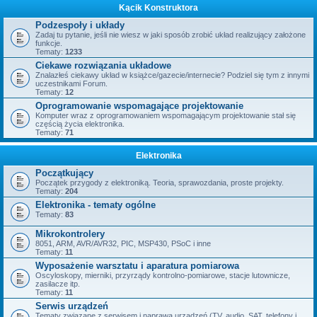
Kącik Konstruktora
Podzespoły i układy
Zadaj tu pytanie, jeśli nie wiesz w jaki sposób zrobić układ realizujący założone
funkcje.
Tematy:
1233
Ciekawe rozwiązania układowe
Znalazłeś ciekawy układ w książce/gazecie/internecie? Podziel się tym z innymi
uczestnikami Forum.
Tematy:
12
Oprogramowanie wspomagające projektowanie
Komputer wraz z oprogramowaniem wspomagającym projektowanie stał się
częścią życia elektronika.
Tematy:
71
Elektronika
Początkujący
Początek przygody z elektroniką. Teoria, sprawozdania, proste projekty.
Tematy:
204
Elektronika - tematy ogólne
Tematy:
83
Mikrokontrolery
8051, ARM, AVR/AVR32, PIC, MSP430, PSoC i inne
Tematy:
11
Wyposażenie warsztatu i aparatura pomiarowa
Oscyloskopy, mierniki, przyrządy kontrolno-pomiarowe, stacje lutownicze,
zasilacze itp.
Tematy:
11
Serwis urządzeń
Tematy związane z serwisem i naprawą urządzeń (TV, audio, SAT, telefony i