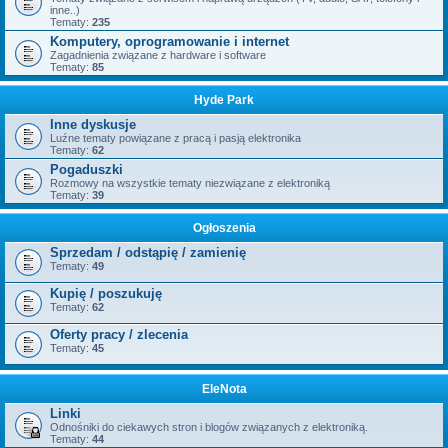
inne..)
Tematy:
235
Komputery, oprogramowanie i internet
Zagadnienia związane z hardware i software
Tematy:
85
Hyde Park
Inne dyskusje
Luźne tematy powiązane z pracą i pasją elektronika
Tematy:
62
Pogaduszki
Rozmowy na wszystkie tematy niezwiązane z elektroniką
Tematy:
39
Ogłoszenia
Sprzedam / odstąpię / zamienię
Tematy:
49
Kupię / poszukuję
Tematy:
62
Oferty pracy / zlecenia
Tematy:
45
EleNota
Linki
Odnośniki do ciekawych stron i blogów związanych z elektroniką.
Tematy:
44