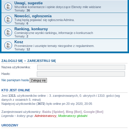
Uwagi, sugestie
Wszelkie komentarze i opinie dotyczące Elenoty mile widziane
Tematy:
36
Nowości, ogłoszenia
Tutaj będą pojawiać się ogłoszenia Admina.
Tematy:
6
Ranking, konkursy
Comiesięczne wyniki rankingu, informacje o konkursach
Tematy:
2
Kosz
Przeniesione i usunięte tematy niezgodne z regulaminem.
Tematy:
12
ZALOGUJ SIĘ
•
ZAREJESTRUJ SIĘ
Nazwa użytkownika:
Hasło:
Nie pamiętam hasła
KTO JEST ONLINE
Jest
1313.
użytkowników online :: 3. zarejestrowanych, 0. ukrytych i 1310. gości (wg
danych z ostatnich 5. minut)
Najwięcej użytkowników (
3672
) było online pn 20 sty 2020, 20:05
Zarejestrowani użytkownicy:
Baidu [Spider]
,
Bing [Bot]
,
Google [Bot]
Legenda – kolory grup:
Administratorzy
,
Moderatorzy globalni
URODZINY