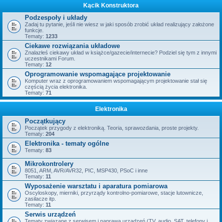
Kącik Konstruktora
Podzespoły i układy
Zadaj tu pytanie, jeśli nie wiesz w jaki sposób zrobić układ realizujący założone
funkcje.
Tematy:
1233
Ciekawe rozwiązania układowe
Znalazłeś ciekawy układ w książce/gazecie/internecie? Podziel się tym z innymi
uczestnikami Forum.
Tematy:
12
Oprogramowanie wspomagające projektowanie
Komputer wraz z oprogramowaniem wspomagającym projektowanie stał się
częścią życia elektronika.
Tematy:
71
Elektronika
Początkujący
Początek przygody z elektroniką. Teoria, sprawozdania, proste projekty.
Tematy:
204
Elektronika - tematy ogólne
Tematy:
83
Mikrokontrolery
8051, ARM, AVR/AVR32, PIC, MSP430, PSoC i inne
Tematy:
11
Wyposażenie warsztatu i aparatura pomiarowa
Oscyloskopy, mierniki, przyrządy kontrolno-pomiarowe, stacje lutownicze,
zasilacze itp.
Tematy:
11
Serwis urządzeń
Tematy związane z serwisem i naprawą urządzeń (TV, audio, SAT, telefony i