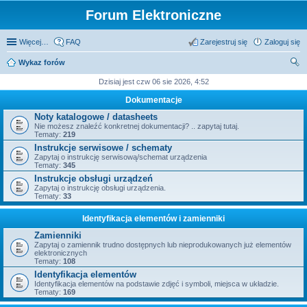
Forum Elektroniczne
Więcej…
FAQ
Zarejestruj się
Zaloguj się
Wykaz forów
zu
Dzisiaj jest czw 06 sie 2026, 4:52
kaj
Dokumentacje
Noty katalogowe / datasheets
Nie możesz znaleźć konkretnej dokumentacji? .. zapytaj tutaj.
Tematy:
219
Instrukcje serwisowe / schematy
Zapytaj o instrukcję serwisową/schemat urządzenia
Tematy:
345
Instrukcje obsługi urządzeń
Zapytaj o instrukcję obsługi urządzenia.
Tematy:
33
Identyfikacja elementów i zamienniki
Zamienniki
Zapytaj o zamiennik trudno dostępnych lub nieprodukowanych już elementów
elektronicznych
Tematy:
108
Identyfikacja elementów
Identyfikacja elementów na podstawie zdjęć i symboli, miejsca w układzie.
Tematy:
169