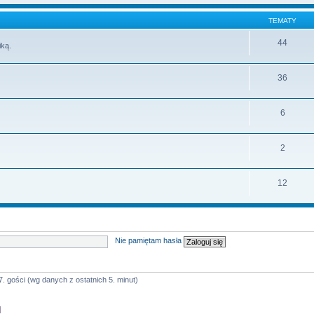
TEMATY
44
iką.
36
6
2
12
Nie pamiętam hasła
7. gości (wg danych z ostatnich 5. minut)
]