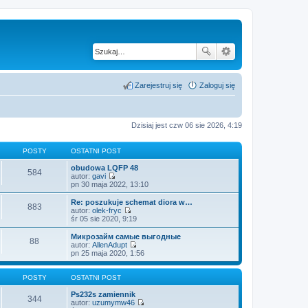
Zarejestruj się
Zaloguj się
Dzisiaj jest czw 06 sie 2026, 4:19
POSTY
OSTATNI POST
obudowa LQFP 48
584
autor:
gavi
W
pn 30 maja 2022, 13:10
y
ś
Re: poszukuje schemat diora w…
883
w
autor:
olek-fryc
i
W
śr 05 sie 2020, 9:19
e
y
t
ś
Микрозайм самые выгодные
88
l
w
autor:
AllenAdupt
n
i
W
pn 25 maja 2020, 1:56
a
e
y
j
t
ś
n
l
w
POSTY
OSTATNI POST
o
n
i
w
a
e
Ps232s zamiennik
344
s
j
t
autor:
uzumymw46
z
n