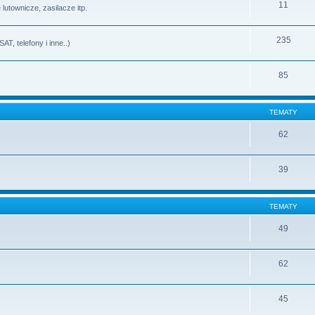
11
lutownicze, zasilacze itp.
235
T, telefony i inne..)
85
TEMATY
62
39
TEMATY
49
62
45