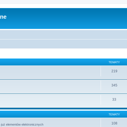
zne
TEMATY
219
345
33
TEMATY
108
 już elementów elektronicznych