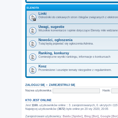
ELENOTA
Linki
Odnośniki do ciekawych stron i blogów związanych z elektron
Uwagi, sugestie
Wszelkie komentarze i opinie dotyczące Elenoty mile widziane
Nowości, ogłoszenia
Tutaj będą pojawiać się ogłoszenia Admina.
Ranking, konkursy
Comiesięczne wyniki rankingu, informacje o konkursach
Kosz
Przeniesione i usunięte tematy niezgodne z regulaminem.
ZALOGUJ SIĘ
•
ZAREJESTRUJ SIĘ
Nazwa użytkownika:
Hasło:
KTO JEST ONLINE
Jest
1160.
użytkowników online :: 3. zarejestrowanych, 0. ukrytych i 115
Najwięcej użytkowników (
3672
) było online pn 20 sty 2020, 20:05
Zarejestrowani użytkownicy:
Baidu [Spider]
,
Bing [Bot]
,
Google [Bot