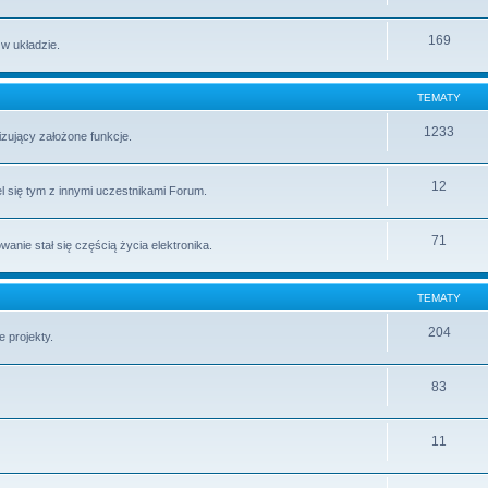
169
 w układzie.
TEMATY
1233
lizujący założone funkcje.
12
l się tym z innymi uczestnikami Forum.
71
ie stał się częścią życia elektronika.
TEMATY
204
 projekty.
83
11