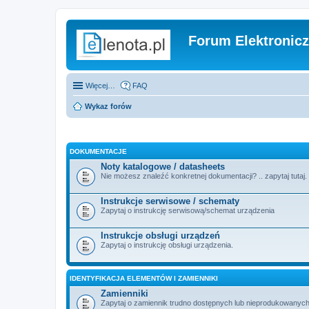
Forum Elektronic
Więcej…
FAQ
Wykaz forów
DOKUMENTACJE
Noty katalogowe / datasheets
Nie możesz znaleźć konkretnej dokumentacji? .. zapytaj tutaj.
Instrukcje serwisowe / schematy
Zapytaj o instrukcję serwisową/schemat urządzenia
Instrukcje obsługi urządzeń
Zapytaj o instrukcję obsługi urządzenia.
IDENTYFIKACJA ELEMENTÓW I ZAMIENNIKI
Zamienniki
Zapytaj o zamiennik trudno dostępnych lub nieprodukowanych