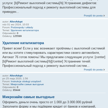
услуги: [b]Ремонт выхлопной системы[/b] Устранение дефектов:
Профессиональный подход к ремонту выхлопной системы для
приведен...
Przejdź do posta
autor:
AllenAdupt
ndz 01 wrz 2024, 10:03
Forum:
Podzespoły i układy
Temat:
Удаление катализатора
Odpowiedzi:
0
Odsłony:
125599
Удаление катализатора
Привет всем! Если у вас возникают проблемы с выхлопной системой
или вы хотите стимулировать характеристики своего автомобиля,
Автокат 76 готов помочь! Мы предлагаем следующие услуги: [center]
[b]Ремонт выхлопной системы[/b][/center] Устранение течей:
Профессиональный подход к ремонту выхлопной систем...
Przejdź do posta
autor:
AllenAdupt
pn 25 maja 2020, 1:56
Forum:
Instrukcje obsługi urządzeń
Temat:
Микрозайм самые выгодные
Odpowiedzi:
0
Odsłony:
65444
Микрозайм самые выгодные
Оформить деньги очень просто от 1.000 до 3.000.000 рублей
Заполните форму и мы подберем кредит от банков и компаний,