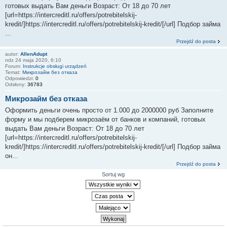
готовых выдать Вам деньги Возраст: От 18 до 70 лет
[url=https://intercreditl.ru/offers/potrebitelskij-
kredit/]https://intercreditl.ru/offers/potrebitelskij-kredit/[/url] Подбор займа
...
Przejdź do posta
autor:
AllenAdupt
ndz 24 maja 2020, 6:10
Forum:
Instrukcje obsługi urządzeń
Temat:
Микрозайм без отказа
Odpowiedzi:
0
Odsłony:
36783
Микрозайм без отказа
Оформить деньги очень просто от 1.000 до 2000000 руб Заполните
форму и мы подберем микрозаём от банков и компаний, готовых
выдать Вам деньги Возраст: От 18 до 70 лет
[url=https://intercreditl.ru/offers/potrebitelskij-
kredit/]https://intercreditl.ru/offers/potrebitelskij-kredit/[/url] Подбор займа
он...
Przejdź do posta
Sortuj wg