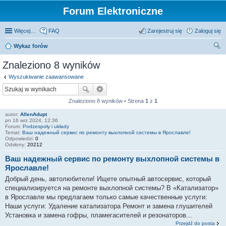
Forum Elektroniczne
Więcej…
FAQ
Zarejestruj się
Zaloguj się
Wykaz forów
zu
Znaleziono 8 wyników
kaj
Wyszukiwanie zaawansowane
Znaleziono 8 wyników • Strona
1
z
1
autor:
AllenAdupt
pn 16 wrz 2024, 12:36
Forum:
Podzespoły i układy
Temat:
Ваш надежный сервис по ремонту выхлопной системы в Ярославле!
Odpowiedzi:
0
Odsłony:
20212
Ваш надежный сервис по ремонту выхлопной системы в
Ярославле!
Добрый день, автолюбители! Ищете опытный автосервис, который
специализируется на ремонте выхлопной системы? В «Катализатор»
в Ярославле мы предлагаем только самые качественные услуги:
Наши услуги: Удаление катализатора Ремонт и замена глушителей
Установка и замена гофры, пламегасителей и резонаторов...
Przejdź do posta