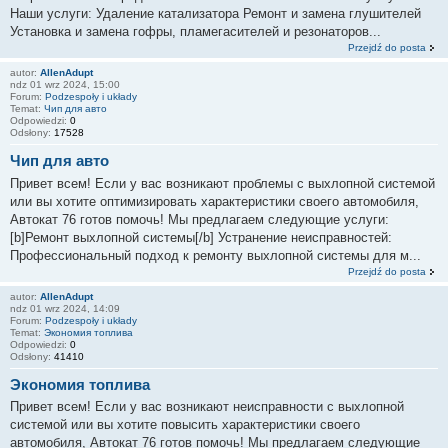
Наши услуги: Удаление катализатора Ремонт и замена глушителей
Установка и замена гофры, пламегасителей и резонаторов...
Przejdź do posta
autor:
AllenAdupt
ndz 01 wrz 2024, 15:00
Forum:
Podzespoły i układy
Temat:
Чип для авто
Odpowiedzi:
0
Odsłony:
17528
Чип для авто
Привет всем! Если у вас возникают проблемы с выхлопной системой
или вы хотите оптимизировать характеристики своего автомобиля,
Автокат 76 готов помочь! Мы предлагаем следующие услуги:
[b]Ремонт выхлопной системы[/b] Устранение неисправностей:
Профессиональный подход к ремонту выхлопной системы для м...
Przejdź do posta
autor:
AllenAdupt
ndz 01 wrz 2024, 14:09
Forum:
Podzespoły i układy
Temat:
Экономия топлива
Odpowiedzi:
0
Odsłony:
41410
Экономия топлива
Привет всем! Если у вас возникают неисправности с выхлопной
системой или вы хотите повысить характеристики своего
автомобиля, Автокат 76 готов помочь! Мы предлагаем следующие