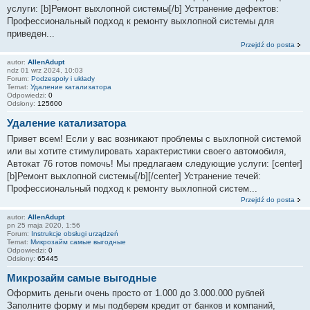
услуги: [b]Ремонт выхлопной системы[/b] Устранение дефектов:
Профессиональный подход к ремонту выхлопной системы для
приведен...
Przejdź do posta
autor:
AllenAdupt
ndz 01 wrz 2024, 10:03
Forum:
Podzespoły i układy
Temat:
Удаление катализатора
Odpowiedzi:
0
Odsłony:
125600
Удаление катализатора
Привет всем! Если у вас возникают проблемы с выхлопной системой
или вы хотите стимулировать характеристики своего автомобиля,
Автокат 76 готов помочь! Мы предлагаем следующие услуги: [center]
[b]Ремонт выхлопной системы[/b][/center] Устранение течей:
Профессиональный подход к ремонту выхлопной систем...
Przejdź do posta
autor:
AllenAdupt
pn 25 maja 2020, 1:56
Forum:
Instrukcje obsługi urządzeń
Temat:
Микрозайм самые выгодные
Odpowiedzi:
0
Odsłony:
65445
Микрозайм самые выгодные
Оформить деньги очень просто от 1.000 до 3.000.000 рублей
Заполните форму и мы подберем кредит от банков и компаний,