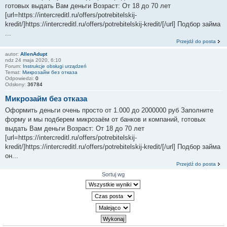
готовых выдать Вам деньги Возраст: От 18 до 70 лет
[url=https://intercreditl.ru/offers/potrebitelskij-
kredit/]https://intercreditl.ru/offers/potrebitelskij-kredit/[/url] Подбор займа
...
Przejdź do posta
autor:
AllenAdupt
ndz 24 maja 2020, 6:10
Forum:
Instrukcje obsługi urządzeń
Temat:
Микрозайм без отказа
Odpowiedzi:
0
Odsłony:
36784
Микрозайм без отказа
Оформить деньги очень просто от 1.000 до 2000000 руб Заполните
форму и мы подберем микрозаём от банков и компаний, готовых
выдать Вам деньги Возраст: От 18 до 70 лет
[url=https://intercreditl.ru/offers/potrebitelskij-
kredit/]https://intercreditl.ru/offers/potrebitelskij-kredit/[/url] Подбор займа
он...
Przejdź do posta
Sortuj wg