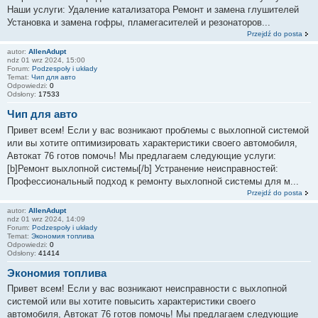
Наши услуги: Удаление катализатора Ремонт и замена глушителей
Установка и замена гофры, пламегасителей и резонаторов...
Przejdź do posta
autor:
AllenAdupt
ndz 01 wrz 2024, 15:00
Forum:
Podzespoły i układy
Temat:
Чип для авто
Odpowiedzi:
0
Odsłony:
17533
Чип для авто
Привет всем! Если у вас возникают проблемы с выхлопной системой
или вы хотите оптимизировать характеристики своего автомобиля,
Автокат 76 готов помочь! Мы предлагаем следующие услуги:
[b]Ремонт выхлопной системы[/b] Устранение неисправностей:
Профессиональный подход к ремонту выхлопной системы для м...
Przejdź do posta
autor:
AllenAdupt
ndz 01 wrz 2024, 14:09
Forum:
Podzespoły i układy
Temat:
Экономия топлива
Odpowiedzi:
0
Odsłony:
41414
Экономия топлива
Привет всем! Если у вас возникают неисправности с выхлопной
системой или вы хотите повысить характеристики своего
автомобиля, Автокат 76 готов помочь! Мы предлагаем следующие