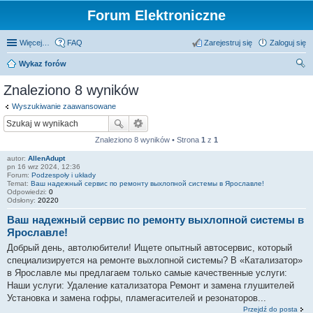
Forum Elektroniczne
Więcej…
FAQ
Zarejestruj się
Zaloguj się
Wykaz forów
zu
Znaleziono 8 wyników
kaj
Wyszukiwanie zaawansowane
Znaleziono 8 wyników • Strona
1
z
1
autor:
AllenAdupt
pn 16 wrz 2024, 12:36
Forum:
Podzespoły i układy
Temat:
Ваш надежный сервис по ремонту выхлопной системы в Ярославле!
Odpowiedzi:
0
Odsłony:
20220
Ваш надежный сервис по ремонту выхлопной системы в
Ярославле!
Добрый день, автолюбители! Ищете опытный автосервис, который
специализируется на ремонте выхлопной системы? В «Катализатор»
в Ярославле мы предлагаем только самые качественные услуги:
Наши услуги: Удаление катализатора Ремонт и замена глушителей
Установка и замена гофры, пламегасителей и резонаторов...
Przejdź do posta