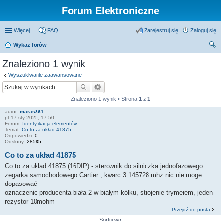
Forum Elektroniczne
Więcej…
FAQ
Zarejestruj się
Zaloguj się
Wykaz forów
zu
Znaleziono 1 wynik
kaj
Wyszukiwanie zaawansowane
Znaleziono 1 wynik • Strona
1
z
1
autor:
maras361
pt 17 sty 2025, 17:50
Forum:
Identyfikacja elementów
Temat:
Co to za układ 41875
Odpowiedzi:
0
Odsłony:
28585
Co to za układ 41875
Co to za układ 41875 (16DIP) - sterownik do silniczka jednofazowego
zegarka samochodowego Cartier , kwarc 3.145728 mhz nic nie moge
dopasować
oznaczenie producenta biała 2 w białym kółku, strojenie trymerem, jeden
rezystor 10mohm
Przejdź do posta
Sortuj wg