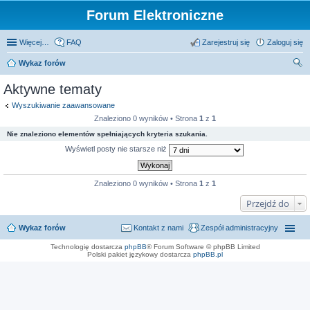
Forum Elektroniczne
Więcej…
FAQ
Zarejestruj się
Zaloguj się
Wykaz forów
zu
Aktywne tematy
kaj
Wyszukiwanie zaawansowane
Znaleziono 0 wyników • Strona
1
z
1
Nie znaleziono elementów spełniających kryteria szukania.
Wyświetl posty nie starsze niż
Znaleziono 0 wyników • Strona
1
z
1
Przejdź do
Wykaz forów
Kontakt z nami
Zespół administracyjny
Technologię dostarcza
phpBB
® Forum Software © phpBB Limited
Polski pakiet językowy dostarcza
phpBB.pl