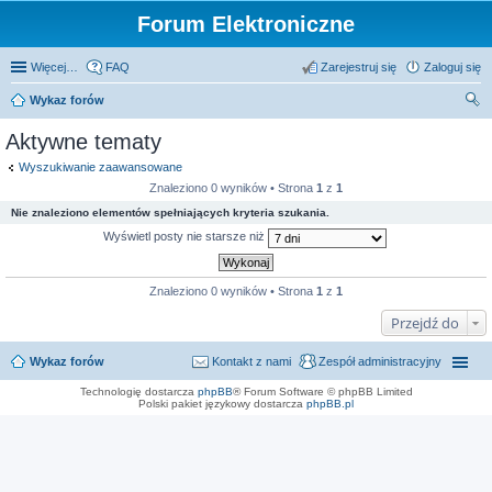
Forum Elektroniczne
Więcej…
FAQ
Zarejestruj się
Zaloguj się
Wykaz forów
zu
Aktywne tematy
kaj
Wyszukiwanie zaawansowane
Znaleziono 0 wyników • Strona
1
z
1
Nie znaleziono elementów spełniających kryteria szukania.
Wyświetl posty nie starsze niż
Znaleziono 0 wyników • Strona
1
z
1
Przejdź do
Wykaz forów
Kontakt z nami
Zespół administracyjny
Technologię dostarcza
phpBB
® Forum Software © phpBB Limited
Polski pakiet językowy dostarcza
phpBB.pl