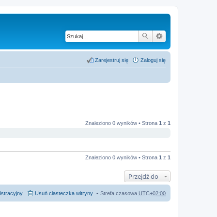
Zarejestruj się
Zaloguj się
Znaleziono 0 wyników • Strona
1
z
1
Znaleziono 0 wyników • Strona
1
z
1
Przejdź do
istracyjny
Usuń ciasteczka witryny
Strefa czasowa
UTC+02:00