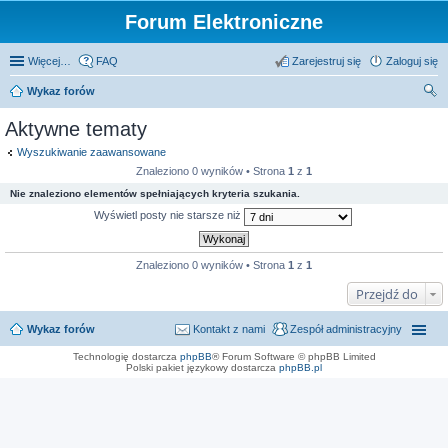
Forum Elektroniczne
Więcej…
FAQ
Zarejestruj się
Zaloguj się
Wykaz forów
zu
Aktywne tematy
kaj
Wyszukiwanie zaawansowane
Znaleziono 0 wyników • Strona
1
z
1
Nie znaleziono elementów spełniających kryteria szukania.
Wyświetl posty nie starsze niż
Znaleziono 0 wyników • Strona
1
z
1
Przejdź do
Wykaz forów
Kontakt z nami
Zespół administracyjny
Technologię dostarcza
phpBB
® Forum Software © phpBB Limited
Polski pakiet językowy dostarcza
phpBB.pl