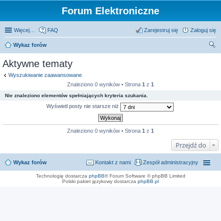
Forum Elektroniczne
Więcej…
FAQ
Zarejestruj się
Zaloguj się
Wykaz forów
zu
Aktywne tematy
kaj
Wyszukiwanie zaawansowane
Znaleziono 0 wyników • Strona
1
z
1
Nie znaleziono elementów spełniających kryteria szukania.
Wyświetl posty nie starsze niż
Znaleziono 0 wyników • Strona
1
z
1
Przejdź do
Wykaz forów
Kontakt z nami
Zespół administracyjny
Technologię dostarcza
phpBB
® Forum Software © phpBB Limited
Polski pakiet językowy dostarcza
phpBB.pl