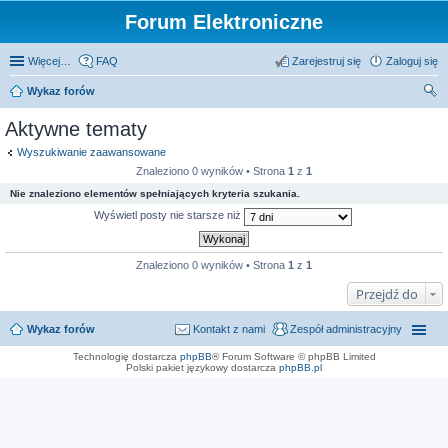
Forum Elektroniczne
Więcej…
FAQ
Zarejestruj się
Zaloguj się
Wykaz forów
zu
Aktywne tematy
kaj
Wyszukiwanie zaawansowane
Znaleziono 0 wyników • Strona
1
z
1
Nie znaleziono elementów spełniających kryteria szukania.
Wyświetl posty nie starsze niż
Znaleziono 0 wyników • Strona
1
z
1
Przejdź do
Wykaz forów
Kontakt z nami
Zespół administracyjny
Technologię dostarcza
phpBB
® Forum Software © phpBB Limited
Polski pakiet językowy dostarcza
phpBB.pl