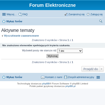
Forum Elektroniczne
Więcej…
FAQ
Zarejestruj się
Zaloguj się
Wykaz forów
zu
Aktywne tematy
kaj
Wyszukiwanie zaawansowane
Znaleziono 0 wyników • Strona
1
z
1
Nie znaleziono elementów spełniających kryteria szukania.
Wyświetl posty nie starsze niż
Znaleziono 0 wyników • Strona
1
z
1
Przejdź do
Wykaz forów
Kontakt z nami
Zespół administracyjny
Technologię dostarcza
phpBB
® Forum Software © phpBB Limited
Polski pakiet językowy dostarcza
phpBB.pl