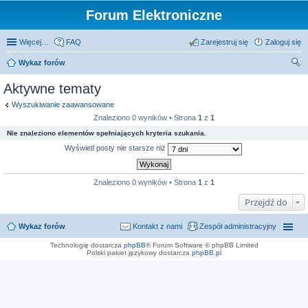
Forum Elektroniczne
Więcej…
FAQ
Zarejestruj się
Zaloguj się
Wykaz forów
zu
Aktywne tematy
kaj
Wyszukiwanie zaawansowane
Znaleziono 0 wyników • Strona
1
z
1
Nie znaleziono elementów spełniających kryteria szukania.
Wyświetl posty nie starsze niż
Znaleziono 0 wyników • Strona
1
z
1
Przejdź do
Wykaz forów
Kontakt z nami
Zespół administracyjny
Technologię dostarcza
phpBB
® Forum Software © phpBB Limited
Polski pakiet językowy dostarcza
phpBB.pl