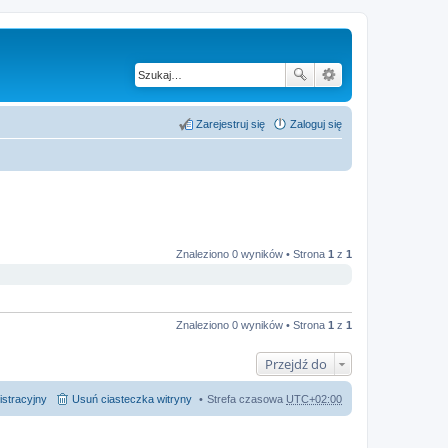
Zarejestruj się
Zaloguj się
Znaleziono 0 wyników • Strona
1
z
1
Znaleziono 0 wyników • Strona
1
z
1
Przejdź do
istracyjny
Usuń ciasteczka witryny
Strefa czasowa
UTC+02:00