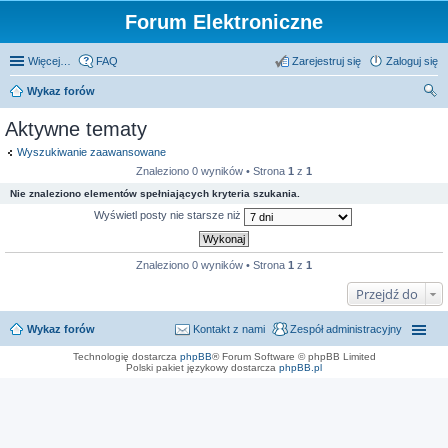
Forum Elektroniczne
Więcej…
FAQ
Zarejestruj się
Zaloguj się
Wykaz forów
zu
Aktywne tematy
kaj
Wyszukiwanie zaawansowane
Znaleziono 0 wyników • Strona
1
z
1
Nie znaleziono elementów spełniających kryteria szukania.
Wyświetl posty nie starsze niż
Znaleziono 0 wyników • Strona
1
z
1
Przejdź do
Wykaz forów
Kontakt z nami
Zespół administracyjny
Technologię dostarcza
phpBB
® Forum Software © phpBB Limited
Polski pakiet językowy dostarcza
phpBB.pl