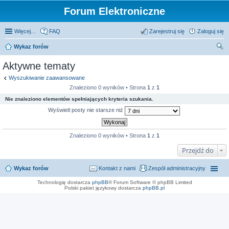
Forum Elektroniczne
Więcej…
FAQ
Zarejestruj się
Zaloguj się
Wykaz forów
zu
Aktywne tematy
kaj
Wyszukiwanie zaawansowane
Znaleziono 0 wyników • Strona
1
z
1
Nie znaleziono elementów spełniających kryteria szukania.
Wyświetl posty nie starsze niż
Znaleziono 0 wyników • Strona
1
z
1
Przejdź do
Wykaz forów
Kontakt z nami
Zespół administracyjny
Technologię dostarcza
phpBB
® Forum Software © phpBB Limited
Polski pakiet językowy dostarcza
phpBB.pl