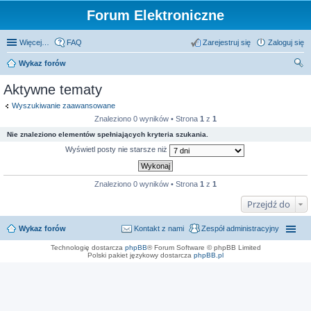
Forum Elektroniczne
Więcej…
FAQ
Zarejestruj się
Zaloguj się
Wykaz forów
zu
Aktywne tematy
kaj
Wyszukiwanie zaawansowane
Znaleziono 0 wyników • Strona
1
z
1
Nie znaleziono elementów spełniających kryteria szukania.
Wyświetl posty nie starsze niż
Znaleziono 0 wyników • Strona
1
z
1
Przejdź do
Wykaz forów
Kontakt z nami
Zespół administracyjny
Technologię dostarcza
phpBB
® Forum Software © phpBB Limited
Polski pakiet językowy dostarcza
phpBB.pl