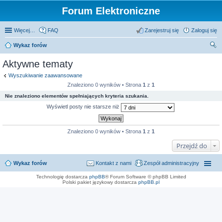
Forum Elektroniczne
Więcej…
FAQ
Zarejestruj się
Zaloguj się
Wykaz forów
zu
Aktywne tematy
kaj
Wyszukiwanie zaawansowane
Znaleziono 0 wyników • Strona
1
z
1
Nie znaleziono elementów spełniających kryteria szukania.
Wyświetl posty nie starsze niż
Znaleziono 0 wyników • Strona
1
z
1
Przejdź do
Wykaz forów
Kontakt z nami
Zespół administracyjny
Technologię dostarcza
phpBB
® Forum Software © phpBB Limited
Polski pakiet językowy dostarcza
phpBB.pl