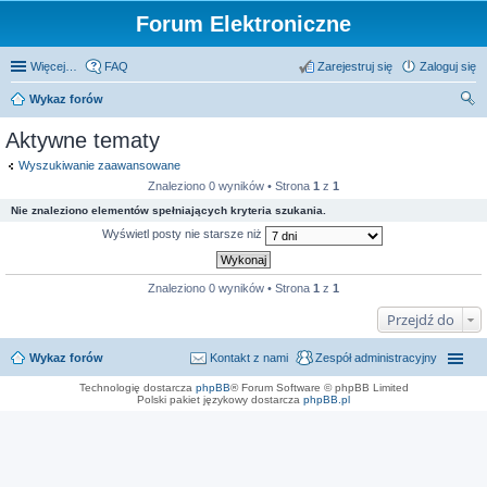
Forum Elektroniczne
Więcej…
FAQ
Zarejestruj się
Zaloguj się
Wykaz forów
zu
Aktywne tematy
kaj
Wyszukiwanie zaawansowane
Znaleziono 0 wyników • Strona
1
z
1
Nie znaleziono elementów spełniających kryteria szukania.
Wyświetl posty nie starsze niż
Znaleziono 0 wyników • Strona
1
z
1
Przejdź do
Wykaz forów
Kontakt z nami
Zespół administracyjny
Technologię dostarcza
phpBB
® Forum Software © phpBB Limited
Polski pakiet językowy dostarcza
phpBB.pl