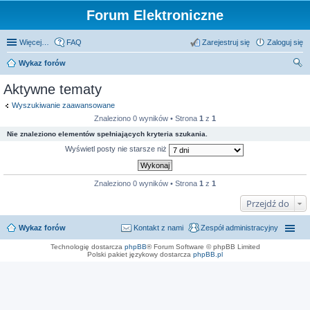
Forum Elektroniczne
Więcej…
FAQ
Zarejestruj się
Zaloguj się
Wykaz forów
zu
Aktywne tematy
kaj
Wyszukiwanie zaawansowane
Znaleziono 0 wyników • Strona
1
z
1
Nie znaleziono elementów spełniających kryteria szukania.
Wyświetl posty nie starsze niż
Znaleziono 0 wyników • Strona
1
z
1
Przejdź do
Wykaz forów
Kontakt z nami
Zespół administracyjny
Technologię dostarcza
phpBB
® Forum Software © phpBB Limited
Polski pakiet językowy dostarcza
phpBB.pl