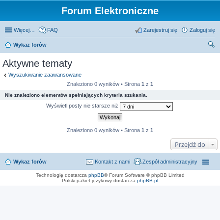
Forum Elektroniczne
Więcej…
FAQ
Zarejestruj się
Zaloguj się
Wykaz forów
zu
Aktywne tematy
kaj
Wyszukiwanie zaawansowane
Znaleziono 0 wyników • Strona
1
z
1
Nie znaleziono elementów spełniających kryteria szukania.
Wyświetl posty nie starsze niż
Znaleziono 0 wyników • Strona
1
z
1
Przejdź do
Wykaz forów
Kontakt z nami
Zespół administracyjny
Technologię dostarcza
phpBB
® Forum Software © phpBB Limited
Polski pakiet językowy dostarcza
phpBB.pl