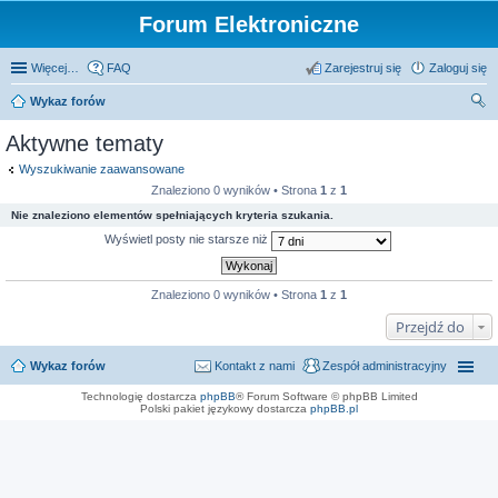
Forum Elektroniczne
Więcej…
FAQ
Zarejestruj się
Zaloguj się
Wykaz forów
zu
Aktywne tematy
kaj
Wyszukiwanie zaawansowane
Znaleziono 0 wyników • Strona
1
z
1
Nie znaleziono elementów spełniających kryteria szukania.
Wyświetl posty nie starsze niż
Znaleziono 0 wyników • Strona
1
z
1
Przejdź do
Wykaz forów
Kontakt z nami
Zespół administracyjny
Technologię dostarcza
phpBB
® Forum Software © phpBB Limited
Polski pakiet językowy dostarcza
phpBB.pl